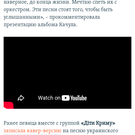
наверное, до конца жизни. Мечтаю спеть их с
оркестром. Эти песни стоят того, чтобы быть
услышанными», – прокомментировала
презентацию альбома Качула.
Ранее певица вместе с группой
«Діти Криму»
записала кавер-версию
на песню украинского