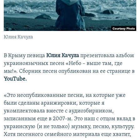
ПРИСОЕДИНЯЙТЕСЬ!
ПОБЕДИТЕЛЕЙ НЕ СУДЯТ?
КРЫМ.НЕПОКОРЕННЫЙ
ELIFBE
Юлия Качула
УКРАИНСКАЯ ПРОБЛЕМА КРЫМА
Все сайты RFE/RL
В Крыму певица
Юлия Качула
презентовала альбом
украиноязычных песен «Небо – выше там, где
мы!». Сборник песен опубликован на ее странице в
YouTube.
«Это неопубликованные песни, на которые уже
были сделаны аранжировки, которые я
укомплектовала вместе с аудиозбирником,
записанным еще в 2007-м. Это наш с отцом вклад в
украинскую (и не только) музыку, песню, культуру.
Хотя песенного семейного материала еще хватит,