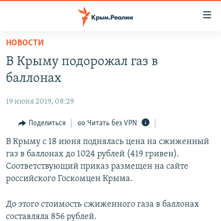
Доступность
ссылки
Вернуться
НОВОСТИ
к
НОВОСТИ
В Крыму подорожал газ в
основному
СПЕЦПРОЕКТЫ
содержанию
баллонах
ВОДА
Вернутся
ГРУЗ 200
к
19 июня 2019, 08:29
ИСТОРИЯ
КАРТА ВОЕННЫХ ОБЪЕКТОВ КРЫМА
главной
ЕЩЕ
Поделиться
Читать без VPN
11 ЛЕТ ОККУПАЦИИ КРЫМА. 11 ИСТОРИЙ СОПРОТИВЛЕНИЯ
навигации
Вернутся
РАДІО СВОБОДА
В Крыму с 18 июня поднялась цена на сжиженный
ИНТЕРАКТИВ
к
газ в баллонах до 1024 рублей (419 гривен).
КАК ОБОЙТИ БЛОКИРОВКУ
ИНФОГРАФИКА
поиску
Соответствующий приказ размещен на сайте
ТЕЛЕПРОЕКТ КРЫМ.РЕАЛИИ
российского Госкомцен Крыма.
Українською
СОВЕТЫ ПРАВОЗАЩИТНИКОВ
Qırımtatar
До этого стоимость сжиженного газа в баллонах
ПРОПАВШИЕ БЕЗ ВЕСТИ
составляла 856 рублей.