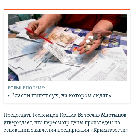
ПРИСОЕДИНЯЙТЕСЬ!
ПОБЕДИТЕЛЕЙ НЕ СУДЯТ?
КРЫМ.НЕПОКОРЕННЫЙ
ELIFBE
УКРАИНСКАЯ ПРОБЛЕМА КРЫМА
Все сайты RFE/RL
БОЛЬШЕ ПО ТЕМЕ:
«Власти пилят сук, на котором сидят»
Председать Госкомцен Крыма
Вячеслав Мартынов
утверждает, что пересмотр цены произведен на
основании заявления предприятия «Крымгазсети»