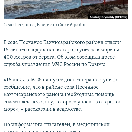
ПРИСОЕДИНЯЙТЕСЬ!
ПОБЕДИТЕЛЕЙ НЕ СУДЯТ?
КРЫМ.НЕПОКОРЕННЫЙ
Село Песчаное, Бахчисарайский район
ELIFBE
УКРАИНСКАЯ ПРОБЛЕМА КРЫМА
В селе Песчаное Бахчисарайского района спасли
Все сайты RFE/RL
16-летнего подростка, которого унесло в море на
400 метров от берега. Об этом сообщила пресс-
служба управления МЧС России по Крыму.
«16 июля в 16:25 на пульт диспетчера поступило
сообщение, что в районе села Песчаное
Бахчисарайского района необходима помощь
спасателей человеку, которого уносит в открытое
море», – рассказали в ведомстве.
По информации спасателей, в медицинской