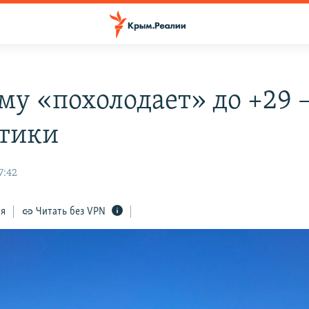
му «похолодает» до +29 
тики
7:42
ся
Читать без VPN