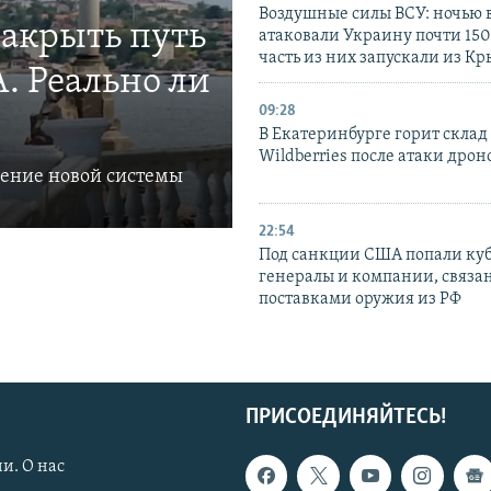
Воздушные силы ВСУ: ночью 
закрыть путь
атаковали Украину почти 150
часть из них запускали из К
. Реально ли
09:28
В Екатеринбурге горит склад
Wildberries после атаки дрон
ление новой системы
22:54
Под санкции США попали ку
генералы и компании, связа
поставками оружия из РФ
ПРИСОЕДИНЯЙТЕСЬ!
и. О нас