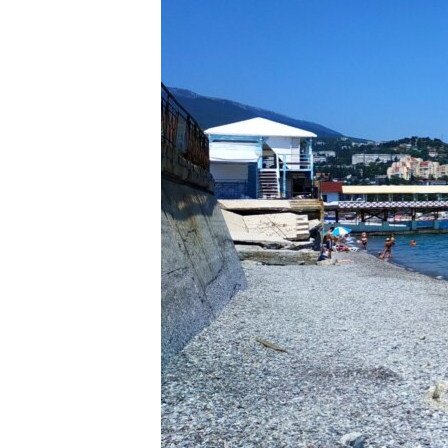
ПОБЕДИТЕЛЕЙ НЕ СУДЯТ?
КРЫМ.НЕПОКОРЕННЫЙ
ELIFBE
УКРАИНСКАЯ ПРОБЛЕМА КРЫМА