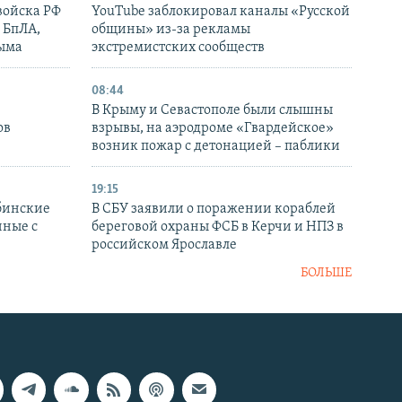
войска РФ
YouTube заблокировал каналы «Русской
 БпЛА,
общины» из-за рекламы
рыма
экстремистских сообществ
08:44
В Крыму и Севастополе были слышны
ов
взрывы, на аэродроме «Гвардейское»
возник пожар с детонацией – паблики
19:15
бинские
В СБУ заявили о поражении кораблей
нные с
береговой охраны ФСБ в Керчи и НПЗ в
российском Ярославле
БОЛЬШЕ