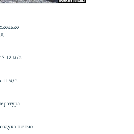
есколько
ад
7-12 м/с.
-11 м/с.
пература
воздуха ночью