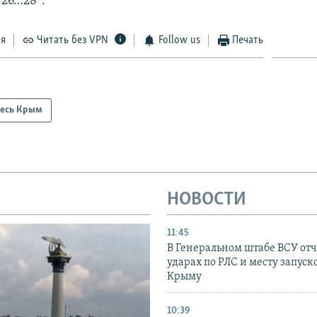
 26…28°.
ся
Читать без VPN
Follow us
Печать
есь Крым
НОВОСТИ
11:45
В Генеральном штабе ВСУ отч
ударах по РЛС и месту запуск
Крыму
10:39