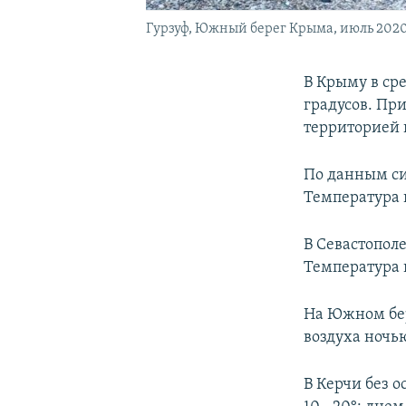
Гурзуф, Южный берег Крыма, июль 2020
В Крыму в сре
градусов. Пр
территорией 
По данным си
Температура 
В Севастополе
Температура 
На Южном бер
воздуха ночь
В Керчи без о