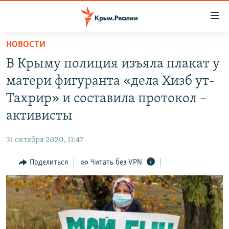
Доступность
ссылки
Вернуться
НОВОСТИ
к
НОВОСТИ
В Крыму полиция изъяла плакат у
основному
СПЕЦПРОЕКТЫ
содержанию
матери фигуранта «дела Хизб ут-
ВОДА
Вернутся
ГРУЗ 200
Тахрир» и составила протокол –
к
ИСТОРИЯ
КАРТА ВОЕННЫХ ОБЪЕКТОВ КРЫМА
активисты
главной
ЕЩЕ
11 ЛЕТ ОККУПАЦИИ КРЫМА. 11 ИСТОРИЙ СОПРОТИВЛЕНИЯ
навигации
31 октября 2020, 11:47
Вернутся
РАДІО СВОБОДА
ИНТЕРАКТИВ
к
Поделиться
Читать без VPN
КАК ОБОЙТИ БЛОКИРОВКУ
ИНФОГРАФИКА
поиску
ТЕЛЕПРОЕКТ КРЫМ.РЕАЛИИ
Українською
СОВЕТЫ ПРАВОЗАЩИТНИКОВ
Qırımtatar
ПРОПАВШИЕ БЕЗ ВЕСТИ