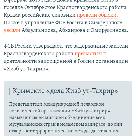
В феврале 2019 года в домах крымских татар в
поселке Октябрьское Красногвардейского района
Крыма российские силовики
провели обыски.
Позже в управление ФСБ России в Симферополе
увезли
Абдулганиева, Абхаирова и Эмирусеинова.
ФСБ России утверждает, что задержанные жители
Красногвардейского района
причастны
к
деятельности запрещенной в России организации
«Хизб ут-Тахрир».​
Крымские «дела Хизб ут-Тахрир»
Представители международной исламской
политической организации «Хизб ут-Тахрир»
называют своей миссией объединение всех
мусульманских стран в исламском халифате, но они
отвергают террористические методы достижения