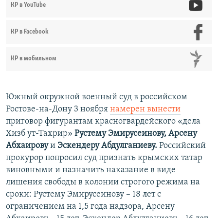
КР в YouTube
КР в Facebook
КР в мобильном
Южный окружной военный суд в российском
Ростове-на-Дону 3 ноября
намерен вынести
приговор фигурантам красногвардейского «дела
Хизб ут-Тахрир»
Рустему Эмирусеинову, Арсену
Абхаирову
и
Эскендеру Абдулганиеву.
​Российский
прокурор попросил суд признать крымских татар
виновными и назначить наказание в виде
лишения свободы в колонии строгого режима на
сроки: Рустему Эмирусеинову – 18 лет с
ограничением на 1,5 года надзора, Арсену