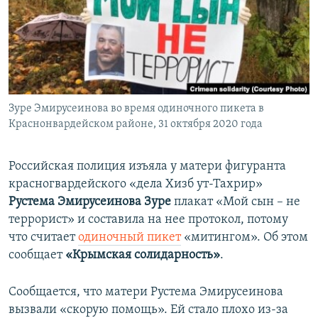
ПРИСОЕДИНЯЙТЕСЬ!
ПОБЕДИТЕЛЕЙ НЕ СУДЯТ?
КРЫМ.НЕПОКОРЕННЫЙ
ELIFBE
УКРАИНСКАЯ ПРОБЛЕМА КРЫМА
Все сайты RFE/RL
Зуре Эмирусеинова во время одиночного пикета в
Краснонвардейском районе, 31 октября 2020 года
Российская полиция изъяла у матери фигуранта
красногвардейского «дела Хизб ут-Тахрир»
Рустема Эмирусеинова Зуре
плакат «Мой сын – не
террорист» и составила на нее протокол, потому
что считает
одиночный пикет
«митингом». Об этом
сообщает
«Крымская солидарность»
.
Сообщается, что матери Рустема Эмирусеинова
вызвали «скорую помощь». Ей стало плохо из-за