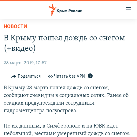
Доступность
ссылки
Вернуться
НОВОСТИ
к
НОВОСТИ
В Крыму пошел дождь со снегом
основному
СПЕЦПРОЕКТЫ
содержанию
(+видео)
ВОДА
Вернутся
ГРУЗ 200
к
28 марта 2019, 10:57
ИСТОРИЯ
КАРТА ВОЕННЫХ ОБЪЕКТОВ КРЫМА
главной
ЕЩЕ
Поделиться
Читать без VPN
11 ЛЕТ ОККУПАЦИИ КРЫМА. 11 ИСТОРИЙ СОПРОТИВЛЕНИЯ
навигации
Вернутся
РАДІО СВОБОДА
В Крыму 28 марта пошел дождь со снегом,
ИНТЕРАКТИВ
к
сообщают очевидцы в социальных сетях. Ранее об
КАК ОБОЙТИ БЛОКИРОВКУ
ИНФОГРАФИКА
поиску
осадках предупреждали сотрудники
ТЕЛЕПРОЕКТ КРЫМ.РЕАЛИИ
гидрометцентра полуострова.
Українською
СОВЕТЫ ПРАВОЗАЩИТНИКОВ
Qırımtatar
По их данным, в Симферополе и на ЮБК идет
ПРОПАВШИЕ БЕЗ ВЕСТИ
небольшой, местами умеренный дождь со снегом.