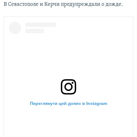
В Севастополе и Керчи предупреждали о дожде.
ПРИСОЕДИНЯЙТЕСЬ!
ПОБЕДИТЕЛЕЙ НЕ СУДЯТ?
КРЫМ.НЕПОКОРЕННЫЙ
ELIFBE
УКРАИНСКАЯ ПРОБЛЕМА КРЫМА
Все сайты RFE/RL