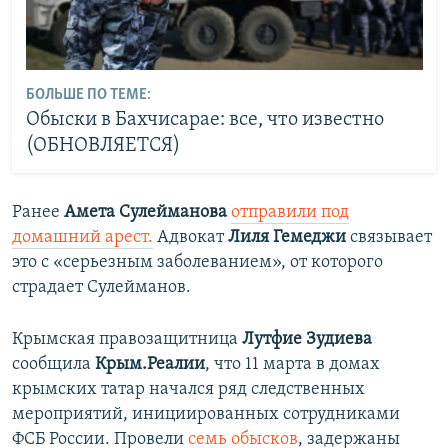
БОЛЬШЕ ПО ТЕМЕ:
Обыски в Бахчисарае: все, что известно
(ОБНОВЛЯЕТСЯ)
Ранее
Амета Сулейманова
отправили под
домашний арест.
Адвокат
Лиля Гемеджи
связывает
это с «серьезным заболеванием», от которого
страдает Сулейманов.
Крымская правозащитница
Лутфие Зудиева
сообщила
Крым.Реалии
, что 11 марта в домах
крымских татар начался ряд следственных
мероприятий, инициированных сотрудниками
ФСБ России. Провели
семь обысков
, задержаны