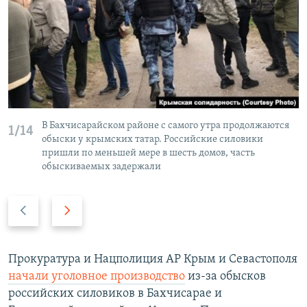
В Бахчисарайском районе с самого утра продолжаются
1/14
обыски у крымских татар. Российские силовики
пришли по меньшей мере в шесть домов, часть
обыскиваемых задержали
П
С
р
л
е
е
д
д
Прокуратура и Нацполиция АР Крым и Севастополя
ы
у
начали уголовное производство
из-за обысков
д
ю
российских силовиков в Бахчисарае и
у
щ