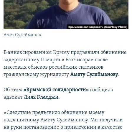
ПРИСОЕДИНЯЙТЕСЬ!
ПОБЕДИТЕЛЕЙ НЕ СУДЯТ?
КРЫМ.НЕПОКОРЕННЫЙ
ELIFBE
Амет Сулейманов
УКРАИНСКАЯ ПРОБЛЕМА КРЫМА
Все сайты RFE/RL
В аннексированном Крыму предъявили обвинение
задержанному 11 марта в Бахчисарае после
массовых обысков российских силовиков
гражданскому журналисту
Амету Сулейманову.
Об этом
«Крымской солидарности»
сообщила
адвокат
Лиля Гемеджи
.
«Следствие предъявило обвинение моему
подзащитному Амету Сулейманову. Мы получили
на руки постановление о привлечении в качестве