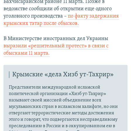
Бахчисарайском районе 11 марта. Позже в
щ
и
ведомстве сообщили об открытии еще одного
и
й
уголовного производства –
по факту задержания
й
с
крымских татар после обысков.
с
л
л
а
В Министерстве иностранных дел Украины
а
й
выразили «решительный протест» в связи с
й
д
обысками 11 марта.
д
Крымские «дела Хизб ут-Тахрир»
Представители международной исламской
политической организации «Хизб ут-Тахрир»
называют своей миссией объединение всех
мусульманских стран в исламском халифате, но они
отвергают террористические методы достижения
этого и говорят, что подвергаются несправедливому
преследованию в России и в оккупированном ею в