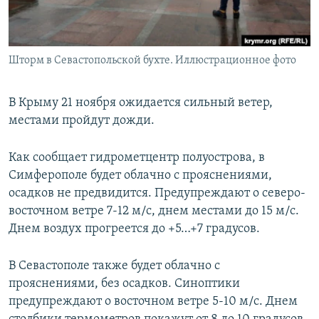
ПРИСОЕДИНЯЙТЕСЬ!
ПОБЕДИТЕЛЕЙ НЕ СУДЯТ?
КРЫМ.НЕПОКОРЕННЫЙ
Шторм в Севастопольской бухте. Иллюстрационное фото
ELIFBE
УКРАИНСКАЯ ПРОБЛЕМА КРЫМА
В Крыму 21 ноября ожидается сильный ветер,
Все сайты RFE/RL
местами пройдут дожди.
Как сообщает гидрометцентр полуострова, в
Симферополе будет облачно с прояснениями,
осадков не предвидится. Предупреждают о северо-
восточном ветре 7-12 м/с, днем местами до 15 м/с.
Днем воздух прогреется до +5…+7 градусов.
В Севастополе также будет облачно с
прояснениями, без осадков. Синоптики
предупреждают о восточном ветре 5-10 м/с. Днем