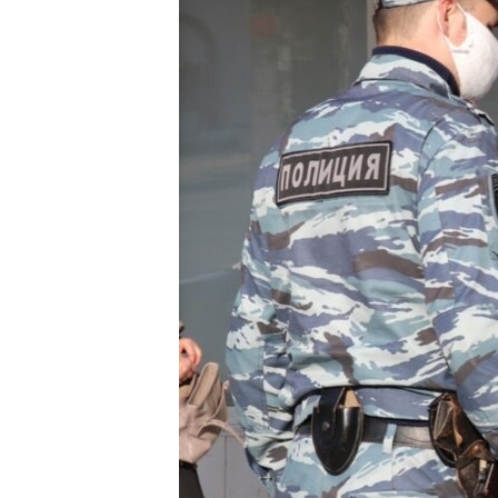
ПОБЕДИТЕЛЕЙ НЕ СУДЯТ?
КРЫМ.НЕПОКОРЕННЫЙ
ELIFBE
УКРАИНСКАЯ ПРОБЛЕМА КРЫМА