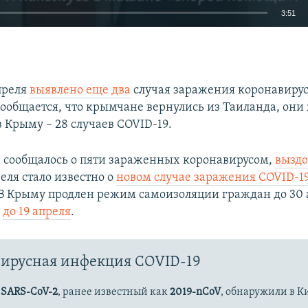
3:51
EMBED
преля
выявлено еще два
случая заражения коронавиру
ообщается, что крымчане вернулись из Таиланда, они
в Крыму – 28 случаев COVID-19.
Auto
270p
360p
404p
е сообщалось о пяти зараженных коронавирусом,
выздо
1080p
еля стало известно о
новом случае заражения COVID-1
 В Крыму продлен режим самоизоляции граждан до 30 а
–
до 19 апреля
.
ирусная инфекция COVID-19
с
SARS-CoV-2
, ранее известный как
2019-nCoV
, обнаружили в К