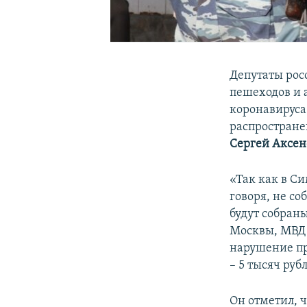
Депутаты рос
пешеходов и 
коронавируса.
распростране
Сергей Аксен
«Так как в С
говоря, не со
будут собран
Москвы, МВД 
нарушение пр
– 5 тысяч руб
Он отметил, 