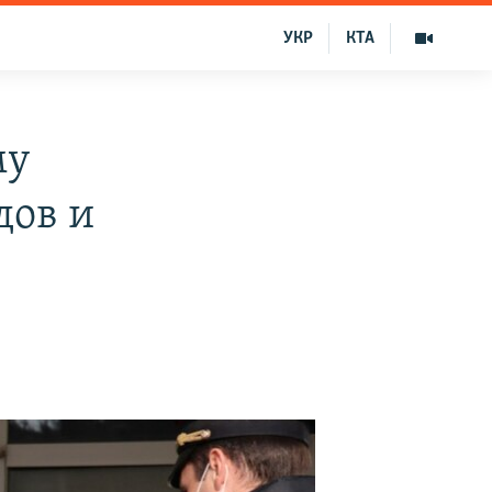
УКР
КТА
му
дов и