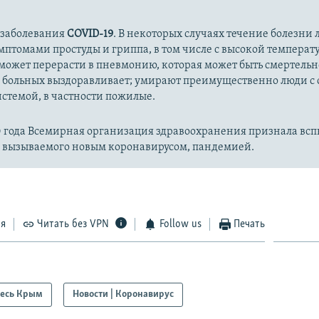
 заболевания
COVID-19
. В некоторых случаях течение болезни л
имптомами простуды и гриппа, в том числе с высокой температ
может перерасти в пневмонию, которая может быть смертельн
 больных выздоравливает; умирают преимущественно люди с
стемой, в частности пожилые.
20 года Всемирная организация здравоохранения признала вс
, вызываемого новым коронавирусом, пандемией.
ся
Читать без VPN
Follow us
Печать
есь Крым
Новости | Коронавирус