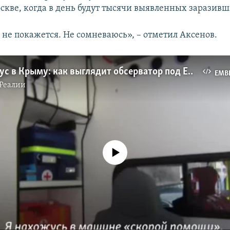
оскве, когда в день будут тысячи выявленных заразивш
 не покажется. Не сомневаюсь», – отметил Аксенов.
Коронавирус в Крыму: как выглядит обсерватор под Евпаторией (видео)
EMB
Реалии
No media source currently available