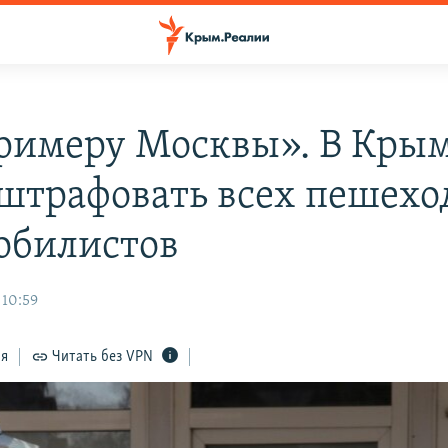
римеру Москвы». В Кры
 штрафовать всех пешехо
обилистов
 10:59
ся
Читать без VPN