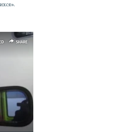
ихся».
ED
SHARE