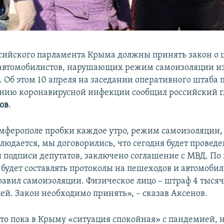
сийского парламента Крыма должны принять закон о 
автомобилистов, нарушающих режим самоизоляции из
 Об этом 10 апреля на заседании оперативного штаба 
нию коронавирусной инфекции сообщил российский 
ов
.
имферополе пробки каждое утро, режим самоизоляции,
блюдается, мы договорились, что сегодня будет проведе
ы подписи депутатов, заключено соглашение с МВД. По
будет составлять протоколы на пешеходов и автомобил
авил самоизоляции. Физическое лицо – штраф 4 тысяч
лей. Закон необходимо принять», – сказав Аксенов.
что пока в Крыму «ситуация спокойная» с пандемией, 