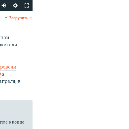
Auto
270p
Загрузить
SHARE
360p
404p
сной
 жители
1080p
ровели
9
в
px
width
преля, в
итае в конце