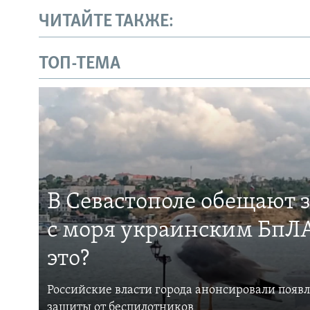
ЧИТАЙТЕ ТАКЖЕ:
ТОП-ТЕМА
В Севастополе обещают 
с моря украинским БпЛА
это?
Российские власти города анонсировали появ
защиты от беспилотников