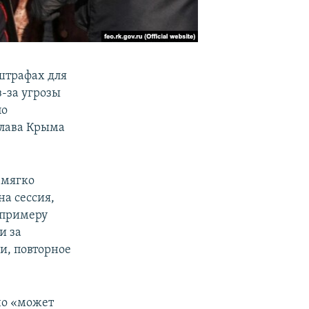
штрафах для
-за угрозы
по
глава Крыма
 мягко
на сессия,
 примеру
и за
и, повторное
но «может