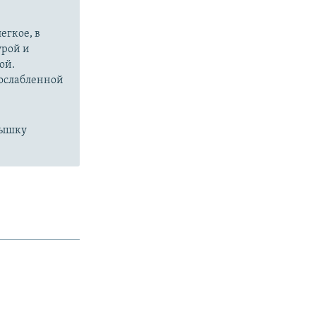
егкое, в
урой и
ой.
 ослабленной
пышку