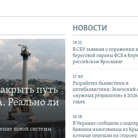
НОВОСТИ
19:15
В СБУ заявили о поражении 
береговой охраны ФСБ в Керч
российском Ярославле
17:40
Разработка баллистики и
закрыть путь
антибаллистики: Зеленский
«нужных результатов» в 2026
. Реально ли
годах
16:18
В Украине сообщили о подоз
ление новой системы
бывшим налоговикам из Кры
которые перешли на сторону