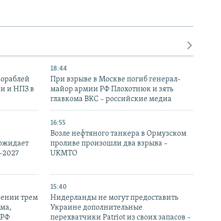
18:44
кораблей
При взрыве в Москве погиб генерал-
и и НПЗ в
майор армии РФ Плохотнюк и зять
главкома ВКС – российские медиа
16:55
Возле нефтяного танкера в Ормузском
 ожидает
проливе произошли два взрыва –
-2027
UKMTO
15:40
рении трем
Нидерланды не могут предоставить
ма,
Украине дополнительные
 РФ
перехватчики Patriot из своих запасов –