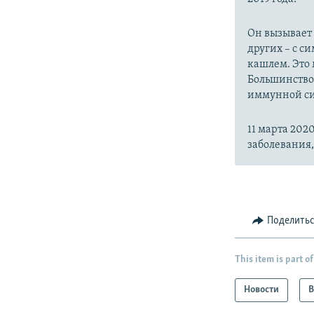
Он вызывает
других – с с
кашлем. Это 
Большинство
иммунной си
11 марта 20
заболевания
Поделить
This item is part of
Новости
В