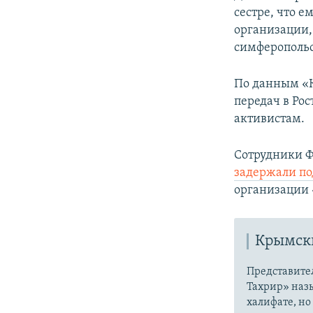
сестре, что е
организации,
симферопольс
По данным «К
передач в Ро
активистам.
Сотрудники Ф
задержали по
организации 
Крымски
Представите
Тахрир» наз
халифате, но