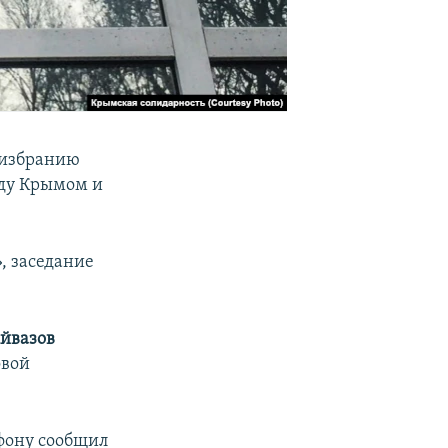
о избранию
ду Крымом и
, заседание
йвазов
овой
ефону сообщил