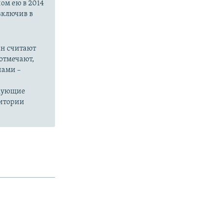
ом ею в 2014
 включив в
ан считают
отмечают,
нами –
едующие
ритории