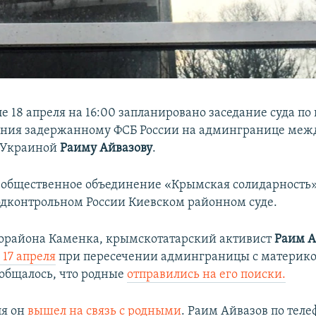
е 18 апреля на 16:00 запланировано заседание суда п
ения задержанному ФСБ России на админгранице меж
 Украиной
Раиму Айвазову
.
 общественное объединение «Крымская солидарность»
подконтрольном России Киевском районном суде.
орайона Каменка, крымскотатарский активист
Раим А
 17 апреля
при пересечении админграницы с материк
общалось, что родные
отправились на его поиски.
ля он
вышел на связь с родными
. Раим Айвазов по тел