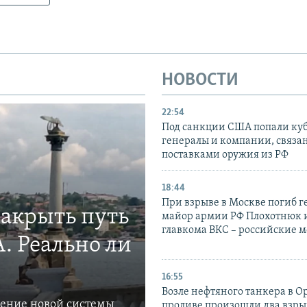
НОВОСТИ
22:54
Под санкции США попали ку
генералы и компании, связа
поставками оружия из РФ
18:44
При взрыве в Москве погиб г
закрыть путь
майор армии РФ Плохотнюк и
главкома ВКС – российские 
. Реально ли
16:55
Возле нефтяного танкера в 
ление новой системы
проливе произошли два взры