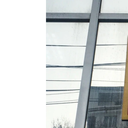
ПОБЕДИТЕЛЕЙ НЕ СУДЯТ?
КРЫМ.НЕПОКОРЕННЫЙ
ELIFBE
УКРАИНСКАЯ ПРОБЛЕМА КРЫМА