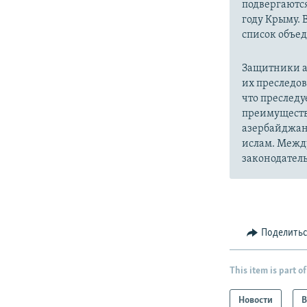
подвергаютс
году Крыму. 
список объе
Защитники а
их преследо
что преслед
преимуществ
азербайджан
ислам. Межд
законодатель
Поделить
This item is part of
Новости
В