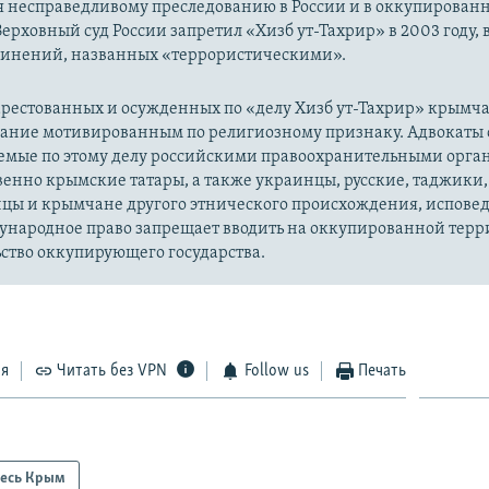
я несправедливому преследованию в России и в оккупированн
Верховный суд России запретил «Хизб ут-Тахрир» в 2003 году,
динений, названных «террористическими».
рестованных и осужденных по «делу Хизб ут-Тахрир» крымч
вание мотивированным по религиозному признаку. Адвокаты 
уемые по этому делу российскими правоохранительными орга
енно крымские татары, а также украинцы, русские, таджики,
цы и крымчане другого этнического происхождения, испов
ународное право запрещает вводить на оккупированной тер
ство оккупирующего государства.
ся
Читать без VPN
Follow us
Печать
есь Крым