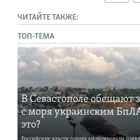
ЧИТАЙТЕ ТАКЖЕ:
ТОП-ТЕМА
В Севастополе обещают 
с моря украинским БпЛА
это?
Российские власти города анонсировали появ