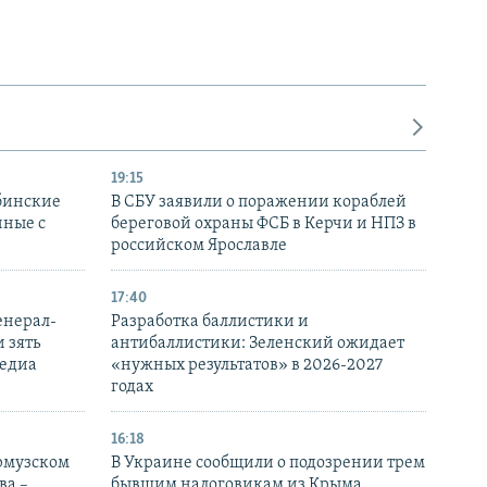
19:15
бинские
В СБУ заявили о поражении кораблей
нные с
береговой охраны ФСБ в Керчи и НПЗ в
российском Ярославле
17:40
енерал-
Разработка баллистики и
 зять
антибаллистики: Зеленский ожидает
медиа
«нужных результатов» в 2026-2027
годах
16:18
Ормузском
В Украине сообщили о подозрении трем
ва –
бывшим налоговикам из Крыма,