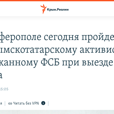
ферополе сегодня пройде
ымскотатарскому активис
жанному ФСБ при выезде
а
15:05
ся
Читать без VPN