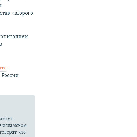
и
став «второго
ганизацией
м
что
 России
зб ут-
в исламском
оворят, что