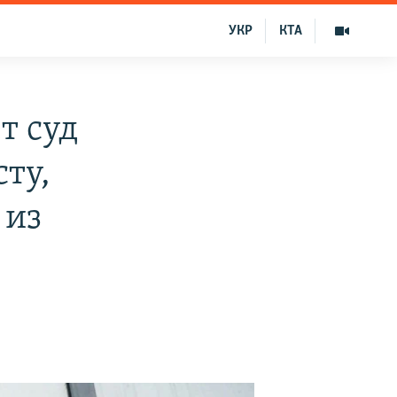
УКР
КТА
т суд
ту,
 из