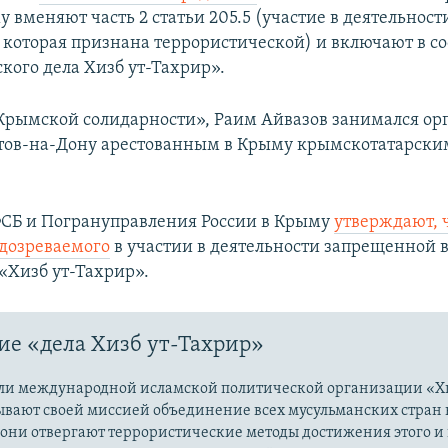
му вменяют часть 2 статьи 205.5 (участие в деятельност
 которая признана террористической) и включают в со
кого дела Хизб ут-Тахрир».
рымской солидарности», Раим Айвазов занимался ор
стов-на-Дону арестованным в Крыму крымскотатарски
СБ и Погрануправления России в Крыму
утверждают, 
дозреваемого
в участии в деятельности запрещенной в
«Хизб ут-Тахрир».
е «дела Хизб ут-Тахрир»
ли международной исламской политической организации «Хи
ывают своей миссией объединение всех мусульманских стран 
 они отвергают террористические методы достижения этого и г