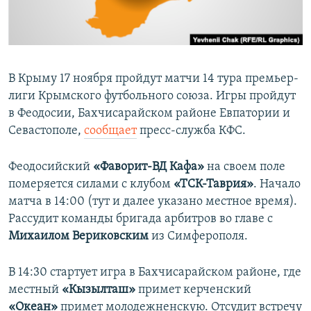
ПРИСОЕДИНЯЙТЕСЬ!
ПОБЕДИТЕЛЕЙ НЕ СУДЯТ?
КРЫМ.НЕПОКОРЕННЫЙ
ELIFBE
В Крыму 17 ноября пройдут матчи 14 тура премьер-
УКРАИНСКАЯ ПРОБЛЕМА КРЫМА
лиги Крымского футбольного союза. Игры пройдут
Все сайты RFE/RL
в Феодосии, Бахчисарайском районе Евпатории и
Севастополе,
сообщает
пресс-служба КФС.
Феодосийский
«Фаворит-ВД Кафа»
на своем поле
померяется силами с клубом
«ТСК-Таврия»
. Начало
матча в 14:00 (тут и далее указано местное время).
Рассудит команды бригада арбитров во главе с
Михаилом Вериковским
из Симферополя​.
В 14:30 стартует игра в Бахчисарайском районе, где
местный
«Кызылташ»
примет керченский
«Океан»
примет молодежненскую. Отсудит встречу