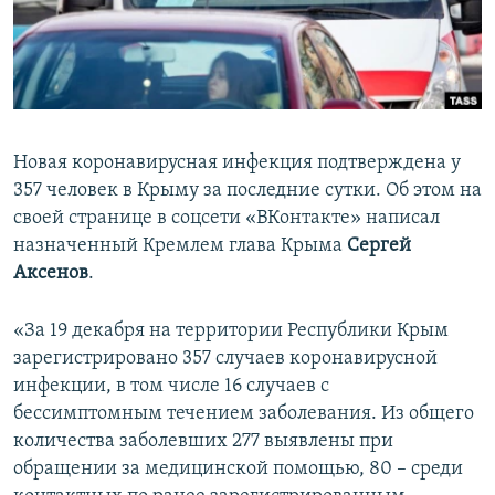
ПРИСОЕДИНЯЙТЕСЬ!
ПОБЕДИТЕЛЕЙ НЕ СУДЯТ?
КРЫМ.НЕПОКОРЕННЫЙ
ELIFBE
УКРАИНСКАЯ ПРОБЛЕМА КРЫМА
Новая коронавирусная инфекция подтверждена у
Все сайты RFE/RL
357 человек в Крыму за последние сутки. Об этом на
своей странице в соцсети «ВКонтакте» написал
назначенный Кремлем глава Крыма
Сергей
Аксенов
.
«За 19 декабря на территории Республики Крым
зарегистрировано 357 случаев коронавирусной
инфекции, в том числе 16 случаев с
бессимптомным течением заболевания. Из общего
количества заболевших 277 выявлены при
обращении за медицинской помощью, 80 – среди