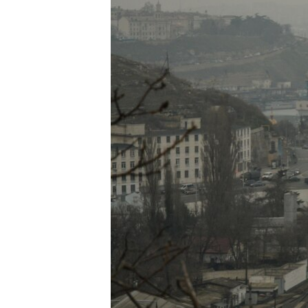
ПОБЕДИТЕЛЕЙ НЕ СУДЯТ?
КРЫМ.НЕПОКОРЕННЫЙ
ELIFBE
УКРАИНСКАЯ ПРОБЛЕМА КРЫМА