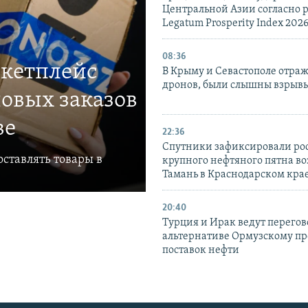
Центральной Азии согласно 
Legatum Prosperity Index 202
08:36
ркетплейс
В Крыму и Севастополе отраж
дронов, были слышны взрыв
овых заказов
ве
22:36
Спутники зафиксировали ро
ставлять товары в
крупного нефтяного пятна во
Тамань в Краснодарском кра
20:40
Турция и Ирак ведут перегов
альтернативе Ормузскому пр
поставок нефти