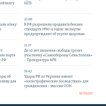
рейтингу
НПЗ
6
23:00
али атаку
В РФ разрешили продавать бензин
ы
стандарта 1990-х годов: эксперты
предупреждают об угрозе здоровью
21:27
ст
До 10 лет лишения свободы грозит
зле порта
участнику «Самообороны Севастополя»
е РФ
– Прокуратура АРК
19:42
оры об
Удары РФ по Украине имеют
оливу для
«катастрофические последствия» для
гражданских – миссия ООН
БОЛЬШЕ