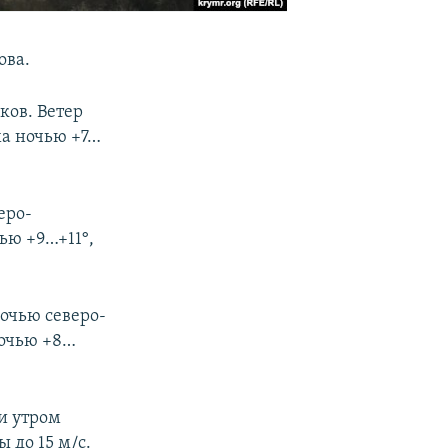
ова.
ков. Ветер
ха ночью +7…
еро-
ью +9…+11°,
ночью северо-
ночью +8…
и утром
 до 15 м/с.