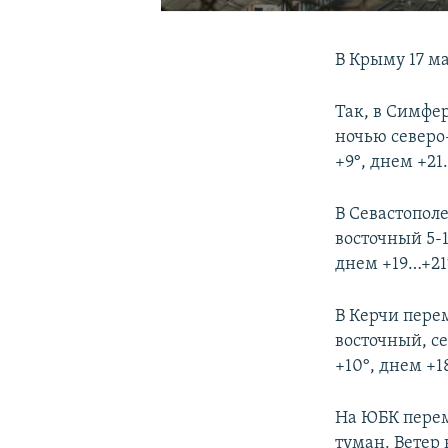
В Крыму 17 м
Так, в Симфе
ночью северо
+9°, днем +21
В Севастополе
восточный 5-
днем +19…+21
В Керчи пере
восточный, с
+10°, днем +1
На ЮБК перем
туман. Ветер