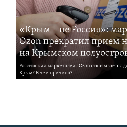
«Крым – не Россия»: ма
Ozon прекратил прием н
на Крымском полуостро
Российский маркетплейс Ozon отказывается до
Крым? В чем причина?