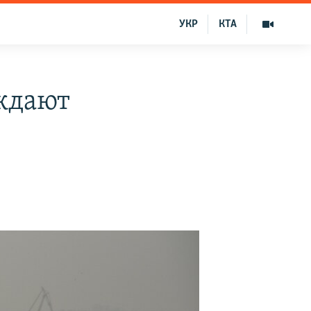
УКР
КТА
ждают