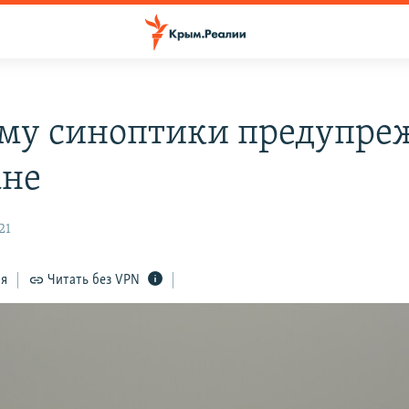
му синоптики предупре
ане
21
ся
Читать без VPN