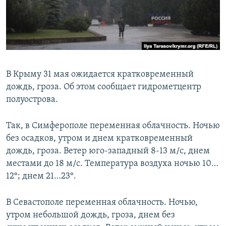
ПРИСОЕДИНЯЙТЕСЬ!
ПОБЕДИТЕЛЕЙ НЕ СУДЯТ?
КРЫМ.НЕПОКОРЕННЫЙ
ELIFBE
УКРАИНСКАЯ ПРОБЛЕМА КРЫМА
В Крыму 31 мая ожидается кратковременный
Все сайты RFE/RL
дождь, гроза. Об этом сообщает гидрометцентр
полуострова.
Так, в Симферополе переменная облачность. Ночью
без осадков, утром и днем кратковременный
дождь, гроза. Ветер юго-западный 8-13 м/с, днем
местами до 18 м/с. Температура воздуха ночью 10…
12°; днем 21…23°.
В Севастополе переменная облачность. Ночью,
утром небольшой дождь, гроза, днем без