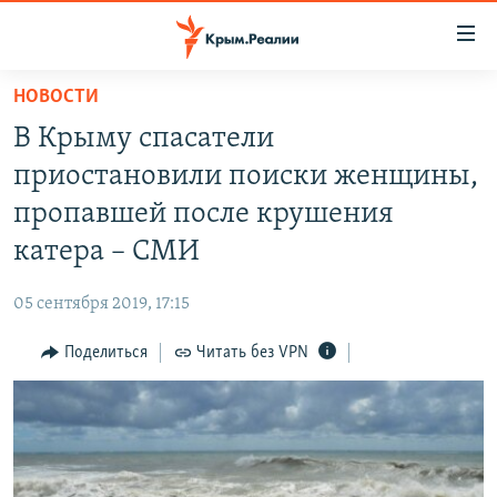
Доступность
ссылки
Вернуться
НОВОСТИ
к
НОВОСТИ
В Крыму спасатели
основному
СПЕЦПРОЕКТЫ
содержанию
приостановили поиски женщины,
ВОДА
Вернутся
ГРУЗ 200
пропавшей после крушения
к
ИСТОРИЯ
КАРТА ВОЕННЫХ ОБЪЕКТОВ КРЫМА
катера – СМИ
главной
ЕЩЕ
11 ЛЕТ ОККУПАЦИИ КРЫМА. 11 ИСТОРИЙ СОПРОТИВЛЕНИЯ
навигации
05 сентября 2019, 17:15
Вернутся
РАДІО СВОБОДА
ИНТЕРАКТИВ
к
Поделиться
Читать без VPN
КАК ОБОЙТИ БЛОКИРОВКУ
ИНФОГРАФИКА
поиску
ТЕЛЕПРОЕКТ КРЫМ.РЕАЛИИ
Українською
СОВЕТЫ ПРАВОЗАЩИТНИКОВ
Qırımtatar
ПРОПАВШИЕ БЕЗ ВЕСТИ