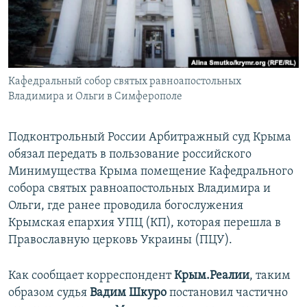
ПРИСОЕДИНЯЙТЕСЬ!
ПОБЕДИТЕЛЕЙ НЕ СУДЯТ?
КРЫМ.НЕПОКОРЕННЫЙ
ELIFBE
Кафедральный собор святых равноапостольных
УКРАИНСКАЯ ПРОБЛЕМА КРЫМА
Владимира и Ольги в Симферополе
Все сайты RFE/RL
Подконтрольный России Арбитражный суд Крыма
обязал передать в пользование российского
Минимущества Крыма помещение Кафедрального
собора святых равноапостольных Владимира и
Ольги, где ранее проводила богослужения
Крымская епархия УПЦ (КП), которая перешла в
Православную церковь Украины (ПЦУ).
Как сообщает корреспондент
Крым.Реалии
, таким
образом судья
Вадим Шкуро
постановил частично