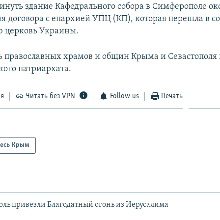
инуть здание Кафедрального собора в Симферополе о
ия договора с епархией УПЦ (КП), которая перешла в 
ю церковь Украины.
ь православных храмов и общин Крыма и Севастополя
ого патриархата.
ся
Читать без VPN
Follow us
Печать
есь Крым
ль привезли Благодатный огонь из Иерусалима