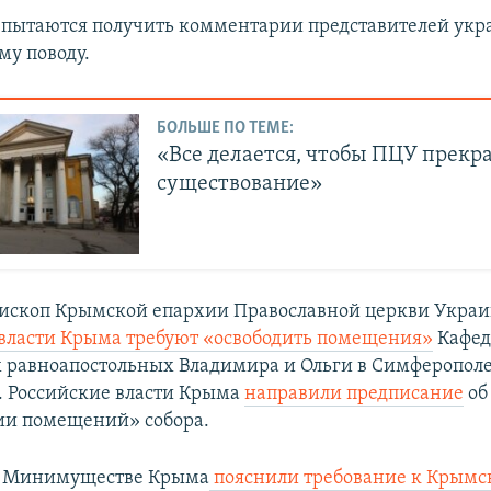
пытаются получить комментарии представителей укр
му поводу.
БОЛЬШЕ ПО ТЕМЕ:
«Все делается, чтобы ПЦУ прекр
существование»
пископ Крымской епархии Православной церкви Укра
власти Крыма требуют «освободить помещения»
Кафед
х равноапостольных Владимира и Ольги в Симферополе
 ​Российские власти Крыма
направили предписание
об
ии помещений» собора.
м Минимуществе Крыма
пояснили
требование к Крымс