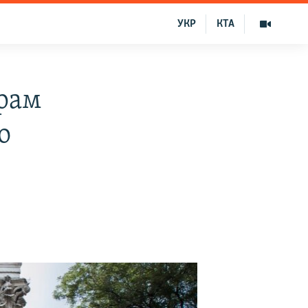
УКР
КТА
храм
о