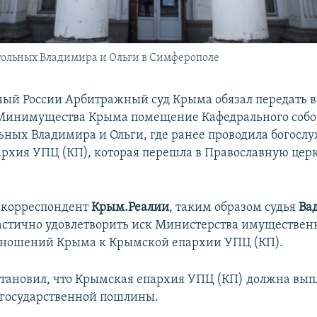
тольных Владимира и Ольги в Симферополе
ый России Арбитражный суд Крыма обязал передать в
 Минимущества Крыма помещение Кафедрального собо
ьных Владимира и Ольги, где ранее проводила богосл
рхия УПЦ (КП), которая перешла в Православную цер
 корреспондент
Крым.Реалии
, таким образом судья
Ва
астично удовлетворить иск Министерства имуществен
тношений Крыма к Крымской епархии УПЦ (КП).
становил, что Крымская епархия УПЦ (КП) должна вып
 государственной пошлины.