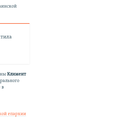
аинской
атила
ины
Климент
рального
 в
кой епархии