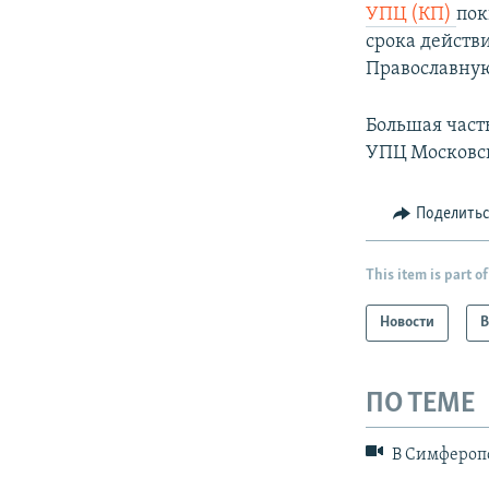
УПЦ (КП)
пок
срока действ
Православну
Большая част
УПЦ Московск
Поделить
This item is part of
Новости
В
ПО ТЕМЕ
В Симферопо