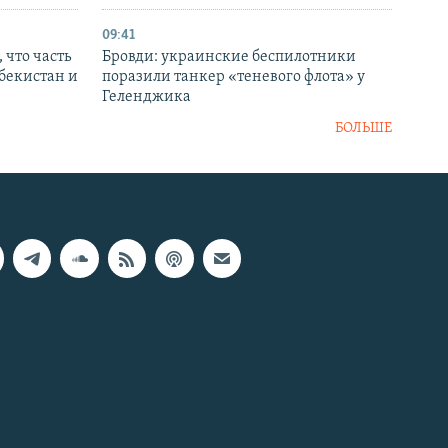
09:41
 что часть
Бровди: украинские беспилотники
збекистан и
поразили танкер «теневого флота» у
Геленджика
БОЛЬШЕ