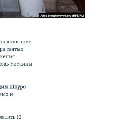
 пользование
ра святых
ужения
ковь Украины
дим Шкуро
ных и
латить 12