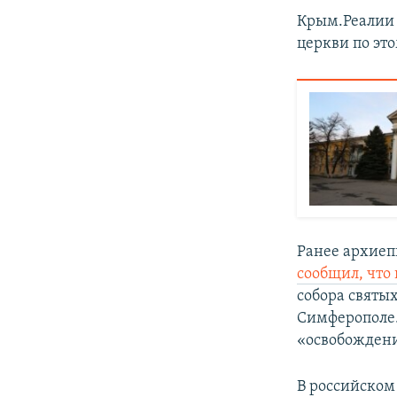
Крым.Реалии 
церкви по это
Ранее архие
сообщил, что
собора святы
Симферополе.
«освобожден
В российско