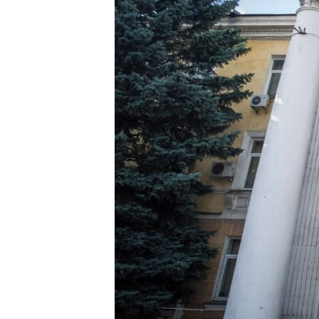
ПОБЕДИТЕЛЕЙ НЕ СУДЯТ?
КРЫМ.НЕПОКОРЕННЫЙ
ELIFBE
УКРАИНСКАЯ ПРОБЛЕМА КРЫМА