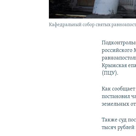
Кафедральный собор святых равноапос
Подконтрольн
российского
равноапостол
Крымская епа
(ПЦУ).
Как сообщает
постановил ч
земельных о
Также суд по
тысяч рублей