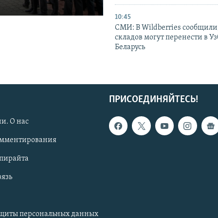
10:45
СМИ: В Wildberries сообщили,
складов могут перенести в У
Беларусь
ПРИСОЕДИНЯЙТЕСЬ!
и. О нас
омментирования
опирайта
вязь
ащиты персональных данных