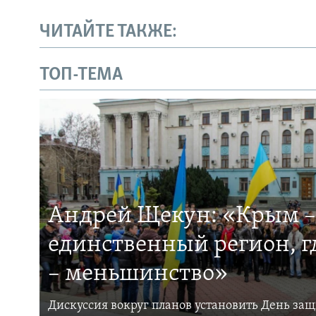
ЧИТАЙТЕ ТАКЖЕ:
ТОП-ТЕМА
Андрей Щекун: «Крым –
единственный регион, 
– меньшинство»
Дискуссия вокруг планов установить День за