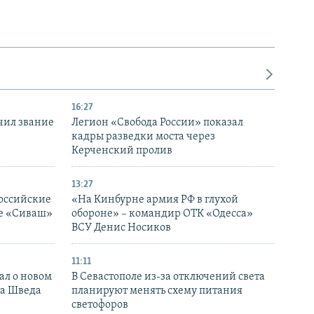
16:27
чил звание
Легион «Свобода России» показал
кадры разведки моста через
Керченский пролив
13:27
оссийские
«На Кинбурне армия РФ в глухой
ке «Сиваш»
обороне» – командир ОТК «Одесса»
ВСУ Денис Носиков
11:11
ал о новом
В Севастополе из-за отключений света
ка Шведа
планируют менять схему питания
светофоров