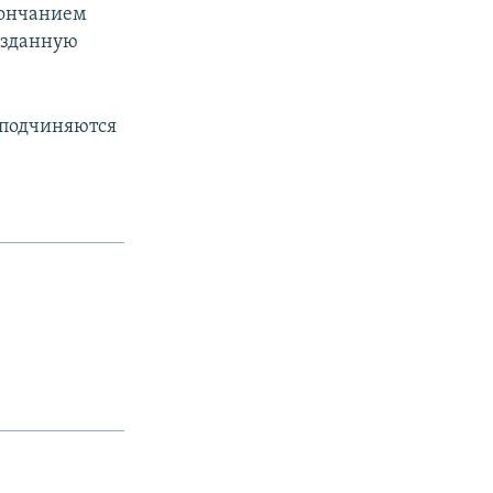
кончанием
созданную
 подчиняются