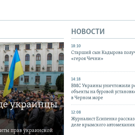
НОВОСТИ
18:10
Старший сын Кадырова полу
«героя Чечни»
14:18
ВМС Украины уничтожили р
объекты на буровой установ
в Черном море
где украинцы
12:08
Журналист Есипенко рассказ
деле крымского автомехани
щиты прав украинской