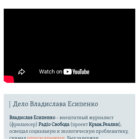
Дело Владислава Есипенко
Владислав Есипенко
– внештатный журналист
(фрилансер)
Радіо Свобода
(проект
Крым.Реалии
),
освещал социальную и экологическую проблематику,
снимал
опросы крымчан
. Был задержан