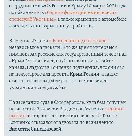
сотрудниками ФСБ России в Крыму 10 марта 2021 года
по обвинению в
сборе информации «в интересах
спецслужб Украины»
, а также хранении в автомобиле
«самодельного взрывного устройства».
В течение 27 дней
к Есипенко не допускались
независимые адвокаты. В то же время интервью с
ним показал российский государственный телеканал
«Крым 24»: на видео, опубликованном на сайте
канала, Владислав Есипенко подтвердил, что снимал
на полуострове для проекта
Крым.Реалии
, а также
сказал, что якобы дублировал отснятое видео
украинским спецслужбам.
На заседании суда в Симферополе, куда был допущен
независимый адвокат, Владислав Есипенко
заявил о
пытках
со стороны российских спецслужб. Там же
Есипенко отказался от адвоката по назначению
Виолетты Синеглазовой
.