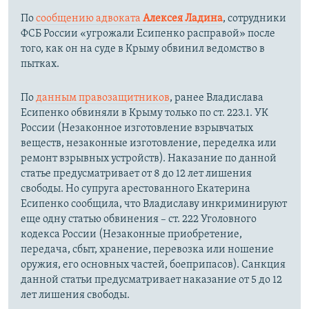
По
сообщению адвоката
Алексея Ладина
, сотрудники
ФСБ России «угрожали Есипенко расправой» после
того, как он на суде в Крыму обвинил ведомство в
пытках.
По
данным правозащитников
, ранее Владислава
Есипенко обвиняли в Крыму только по ст. 223.1. УК
России (Незаконное изготовление взрывчатых
веществ, незаконные изготовление, переделка или
ремонт взрывных устройств). Наказание по данной
статье предусматривает от 8 до 12 лет лишения
свободы. Но супруга арестованного Екатерина
Есипенко сообщила, что Владиславу инкриминируют
еще одну статью обвинения – ст. 222 Уголовного
кодекса России (Незаконные приобретение,
передача, сбыт, хранение, перевозка или ношение
оружия, его основных частей, боеприпасов). Санкция
данной статьи предусматривает наказание от 5 до 12
лет лишения свободы.