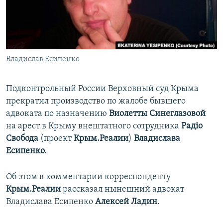
ПРИСОЕДИНЯЙТЕСЬ!
ПОБЕДИТЕЛЕЙ НЕ СУДЯТ?
КРЫМ.НЕПОКОРЕННЫЙ
ELIFBE
Владислав Есипенко
УКРАИНСКАЯ ПРОБЛЕМА КРЫМА
Все сайты RFE/RL
Подконтрольный России Верховный суд Крыма
прекратил производство по жалобе бывшего
адвоката по назначению
Виолетты Синеглазовой
на арест в Крыму внештатного сотрудника
Радіо
Свобода
(проект
Крым.Реалии
)
Владислава
Есипенко.
Об этом в комментарии корреспонденту
Крым.Реалии
рассказал нынешний адвокат
Владислава Есипенко
Алексей Ладин
.