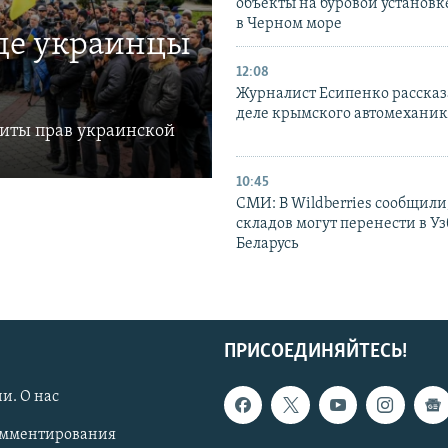
объекты на буровой установ
в Черном море
где украинцы
12:08
Журналист Есипенко рассказ
деле крымского автомехани
щиты прав украинской
10:45
СМИ: В Wildberries сообщили,
складов могут перенести в У
Беларусь
ПРИСОЕДИНЯЙТЕСЬ!
и. О нас
омментирования