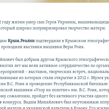
2 году жизни умер сын Героя Украины, вышивальщиц
 который широко популяризировал творчество матери.
ацию
Крым.Реалии
подтвердили в Крымском этнографич
о проходили выставки вышивки Веры Роик.
лович был добрым другом Крымского этнографическо
ногих лет мы вели активное сотрудничество по орган
ероприятий – выставок, творческих встреч, национал
главными из которых стали открытие в 2012 г. Музея 
и В.С. Роик и проведение Республиканской биеннале
нской вышивки «Узор на полотне» им. В.С. Роик, кото
ому сожалению, пройдет без активного участия одного
в конкурса. Вадим Михайлович был неутомимым поп
воей матери и украинской культуры в Крыму. Его усил