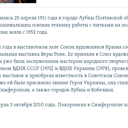
дилась 25 апреля 1911 года в городе Лубны Полтавской о
вышивальщиц освоила технику работы с нитками на пол
ик жила с 1952 года.
74 года в выставочном зале Союза художников Крыма со
нальная выставка Веры Роик. Ее приняли в Союз худож
она уже была заслуженным мастером народного творче
ником ВДНХ СССР (1972) и ВДНХ Украины (1978), прове
 выставок и приобрела известность в Советском Союзе
же ей было присвоено звание Героя Украины, она стал
имферополя, а также городов Лубны и Кобеляки.
ерла 3 октября 2010 года. Похоронена в Симферополе 