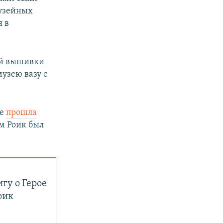
музейных
я в
кой вышивки
узею вазу с
ле
прошла
им Роик был
гу о Герое
оик