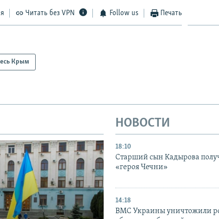
ся
Читать без VPN
Follow us
Печать
есь Крым
НОВОСТИ
18:10
Старший сын Кадырова полу
«героя Чечни»
14:18
ВМС Украины уничтожили р