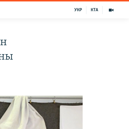
УКР
КТА
ын
ины