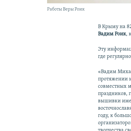
Работы Веры Роик
В Крыму на 8
Вадим Роик
,
Эту информ
где регулярн
«Вадим Михай
протяжении м
совместных м
праздников, 
вышивки имен
восточнославя
году, к больш
организаторо
творчества с