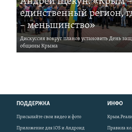
Андрей Щекун: «Крым –
единственный регион, 
– меньшинство»
Дискуссия вокруг планов установить День за
общины Крыма
ПОДДЕРЖКА
ИНФО
Українською
Присылайте свои видео и фото
Крым.Реали
Qırımtatar
Приложение для iOS и Андроид
Правила к