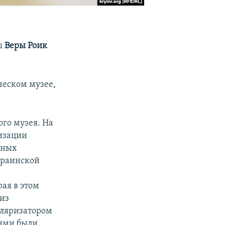
ы
Веры Роик
еском музее,
го музея. На
изации
ьных
украинской
рая в этом
 из
уляризатором
иями были