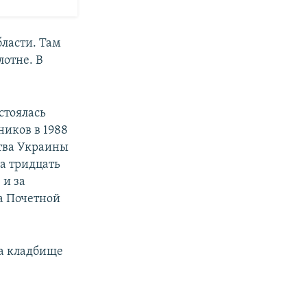
бласти. Там
отне. В
стоялась
ников в 1988
ства Украины
ла тридцать
 и за
а Почетной
на кладбище