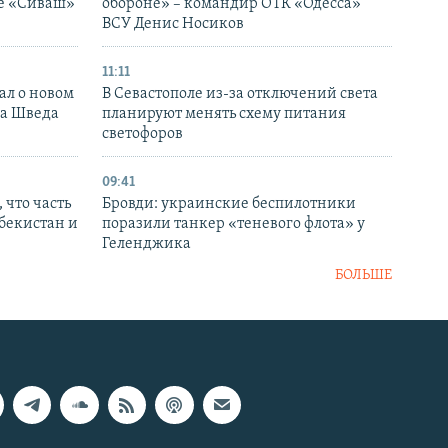
ке «Сиваш»
обороне» – командир ОТК «Одесса»
ВСУ Денис Носиков
11:11
ал о новом
В Севастополе из-за отключений света
ка Шведа
планируют менять схему питания
светофоров
09:41
 что часть
Бровди: украинские беспилотники
збекистан и
поразили танкер «теневого флота» у
Геленджика
БОЛЬШЕ