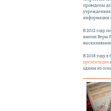
проведены де
учреждениях 
информации м
В 2012 году 
имени Веры Ро
высказывание
В 2018 году 
презентация
одним из осн