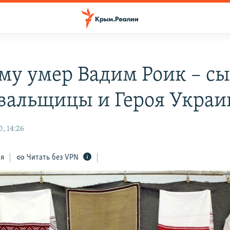
му умер Вадим Роик – с
альщицы и Героя Укра
, 14:26
ся
Читать без VPN