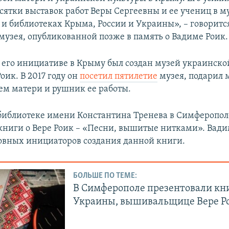
сятки выставок работ Веры Сергеевны и ее учениц в 
и библиотеках Крыма, России и Украины», – говоритс
узея, опубликованной позже в память о Вадиме Роик.
по его инициативе в Крыму был создан музей украинс
ик. В 2017 году он
посетил пятилетие
музея, подарил м
м матери и рушник ее работы.
в библиотеке имени Константина Тренева в Симферопо
книги о Вере Роик –​ «Песни, вышитые нитками»​. Вад
овных инициаторов создания данной книги.
БОЛЬШЕ ПО ТЕМЕ:
В Симферополе презентовали кни
Украины, вышивальщице Вере Р