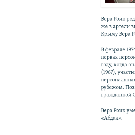
​Вера Роик ро
же в артели 
Крыму Вера Ро
В феврале 19
первая персо
году, когда 
(1967), участ
персональных
рубежом. Поз
гражданкой С
Вера Роик ум
«Абдал».