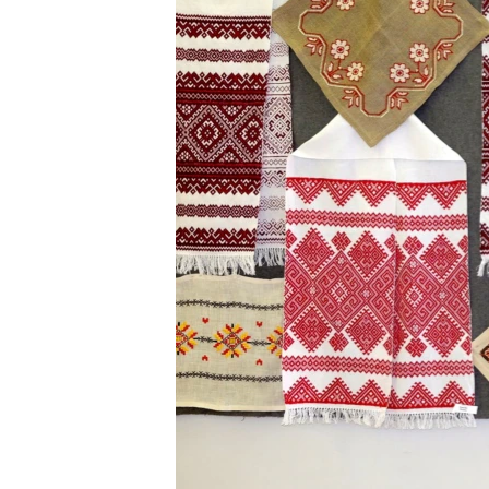
ПОБЕДИТЕЛЕЙ НЕ СУДЯТ?
КРЫМ.НЕПОКОРЕННЫЙ
ELIFBE
УКРАИНСКАЯ ПРОБЛЕМА КРЫМА