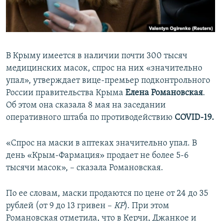
ПРИСОЕДИНЯЙТЕСЬ!
ПОБЕДИТЕЛЕЙ НЕ СУДЯТ?
КРЫМ.НЕПОКОРЕННЫЙ
ELIFBE
В Крыму имеется в наличии почти 300 тысяч
УКРАИНСКАЯ ПРОБЛЕМА КРЫМА
медицинских масок, спрос на них «значительно
Все сайты RFE/RL
упал», утверждает вице-премьер подконтрольного
России правительства Крыма
Елена Романовская
.
Об этом она сказала 8 мая на заседании
оперативного штаба по противодействию
COVID-19.
«Спрос на маски в аптеках значительно упал. В
день «Крым-Фармация» продает не более 5-6
тысячи масок», – сказала Романовская.​
По ее словам, маски продаются по цене от 24 до 35
рублей (от 9 до 13 гривен –
КР
). При этом
Романовская отметила, что в Керчи, Джанкое и