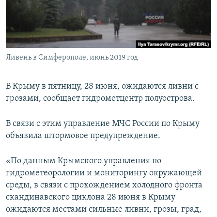
ПРИСОЕДИНЯЙТЕСЬ!
ПОБЕДИТЕЛЕЙ НЕ СУДЯТ?
КРЫМ.НЕПОКОРЕННЫЙ
ELIFBE
Ливень в Симферополе, июнь 2019 год
УКРАИНСКАЯ ПРОБЛЕМА КРЫМА
Все сайты RFE/RL
В Крыму в пятницу, 28 июня, ожидаются ливни с
грозами, сообщает гидрометцентр полуострова.
В связи с этим управление МЧС России по Крыму
объявила штормовое предупреждение.
«По данным Крымского управления по
гидрометеорологии и мониторингу окружающей
среды, в связи с прохождением холодного фронта
скандинавского циклона 28 июня в Крыму
ожидаются местами сильные ливни, грозы, град,