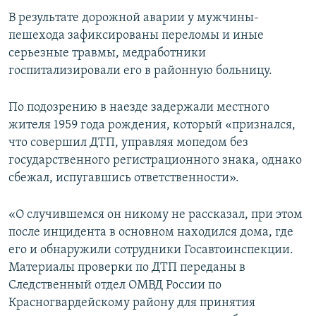
ПРИСОЕДИНЯЙТЕСЬ!
ПОБЕДИТЕЛЕЙ НЕ СУДЯТ?
В результате дорожной аварии у мужчины-
пешехода зафиксированы переломы и иные
КРЫМ.НЕПОКОРЕННЫЙ
серьезные травмы, медработники
ELIFBE
госпитализировали его в районную больницу.
УКРАИНСКАЯ ПРОБЛЕМА КРЫМА
По подозрению в наезде задержали местного
Все сайты RFE/RL
жителя 1959 года рождения, который «признался,
что совершил ДТП, управляя мопедом без
государственного регистрационного знака, однако
сбежал, испугавшись ответственности».
«О случившемся он никому не рассказал, при этом
после инцидента в основном находился дома, где
его и обнаружили сотрудники Госавтоинспекции.
Материалы проверки по ДТП переданы в
Следственный отдел ОМВД России по
Красногвардейскому району для принятия