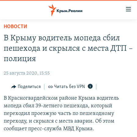
Доступность
ссылки
Вернуться
НОВОСТИ
к
НОВОСТИ
В Крыму водитель мопеда сбил
основному
СПЕЦПРОЕКТЫ
содержанию
пешехода и скрылся с места ДТП –
ВОДА
Вернутся
ГРУЗ 200
полиция
к
ИСТОРИЯ
КАРТА ВОЕННЫХ ОБЪЕКТОВ КРЫМА
главной
25 августа 2020, 15:55
ЕЩЕ
11 ЛЕТ ОККУПАЦИИ КРЫМА. 11 ИСТОРИЙ СОПРОТИВЛЕНИЯ
навигации
Вернутся
Поделиться
Читать без VPN
РАДІО СВОБОДА
ИНТЕРАКТИВ
к
В Красногвардейском районе Крыма водитель
КАК ОБОЙТИ БЛОКИРОВКУ
ИНФОГРАФИКА
поиску
мопеда сбил 39-летнего пешехода, который
ТЕЛЕПРОЕКТ КРЫМ.РЕАЛИИ
переходил проезжую часть по пешеходному
Українською
переходу, и скрылся с места аварии. Об этом
СОВЕТЫ ПРАВОЗАЩИТНИКОВ
Qırımtatar
сообщает пресс-служба МВД Крыма.
ПРОПАВШИЕ БЕЗ ВЕСТИ