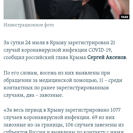
ПРИСОЕДИНЯЙТЕСЬ!
ПОБЕДИТЕЛЕЙ НЕ СУДЯТ?
КРЫМ.НЕПОКОРЕННЫЙ
Иллюстрационное фото
ELIFBE
УКРАИНСКАЯ ПРОБЛЕМА КРЫМА
За сутки 24 июля в Крыму зарегистрирован 21
Все сайты RFE/RL
случай коронавирусной инфекции COVID-19,
сообщил российский глава Крыма
Сергей Аксенов
.
По его словам, восемь из них выявлены при
обращении за медицинской помощью, 11 – среди
контактных по ранее зарегистрированным
случаям, два – завозные.
«За весь период в Крыму зарегистрировано 1077
случаев коронавирусной инфекции. 69 из них
завозные из-за границы, 106 случаев завезены из
субъектов России и выявлены по контакту с ними,