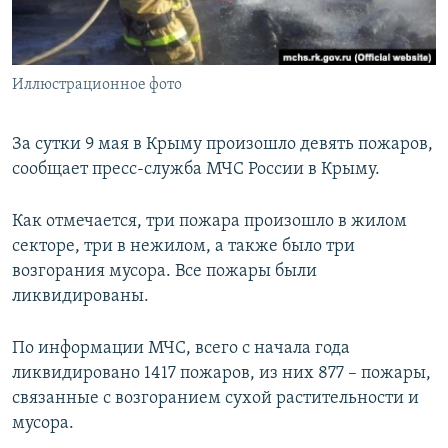
ПРИСОЕДИНЯЙТЕСЬ!
ПОБЕДИТЕЛЕЙ НЕ СУДЯТ?
КРЫМ.НЕПОКОРЕННЫЙ
Иллюстрационное фото
ELIFBE
УКРАИНСКАЯ ПРОБЛЕМА КРЫМА
За сутки 9 мая в Крыму произошло девять пожаров,
Все сайты RFE/RL
сообщает пресс-служба МЧС России в Крыму.
Как отмечается, три пожара произошло в жилом
секторе, три в нежилом, а также было три
возгорания мусора. Все пожары были
ликвидированы.
По информации МЧС, всего с начала года
ликвидировано 1417 пожаров, из них 877 – пожары,
связанные с возгоранием сухой растительности и
мусора.