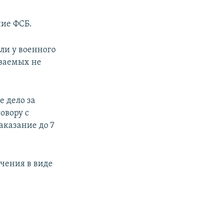
ие ФСБ.
ли у военного
еваемых не
 дело за
овору с
аказание до 7
чения в виде