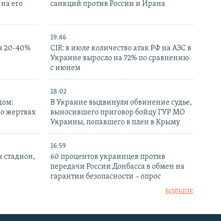
на его
санкций против России и Ирана
19:46
а 20-40%
CIR: в июле количество атак РФ на АЗС в
Украине выросло на 72% по сравнению
с июнем
18:02
дом:
В Украине выдвинули обвинение судье,
 о жертвах
выносившего приговор бойцу ГУР МО
Украины, попавшего в плен в Крыму
16:59
н стадион,
60 процентов украинцев против
передачи России Донбасса в обмен на
гарантии безопасности – опрос
БОЛЬШЕ