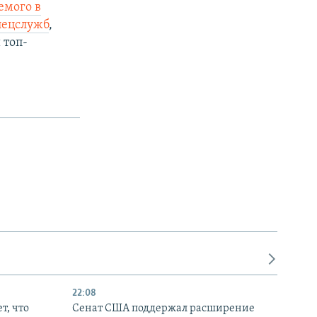
емого в
пецслужб
,
 топ-
22:08
т, что
Сенат США поддержал расширение