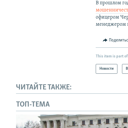
В прошлом го
мошенничеств
офицером Чер
менеджером г
Поделить
This item is part of
Новости
В
ЧИТАЙТЕ ТАКЖЕ:
ТОП-ТЕМА