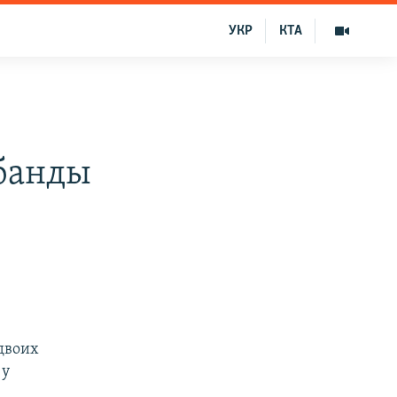
УКР
КТА
банды
двоих
 у