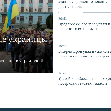
атаки существенно повлияли 
деятельность
20:41
Продажи Wildberries упали н
после атак ВСУ – СМИ
где украинцы
18:53
В Керчи дрон упал на жилой 
российские власти сообщают
щиты прав украинской
17:28
Удар РФ по Одессе: поврежде
пострадал человек – власти