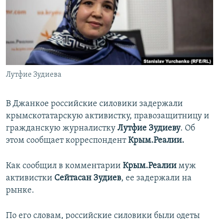
ПРИСОЕДИНЯЙТЕСЬ!
ПОБЕДИТЕЛЕЙ НЕ СУДЯТ?
КРЫМ.НЕПОКОРЕННЫЙ
ELIFBE
УКРАИНСКАЯ ПРОБЛЕМА КРЫМА
Все сайты RFE/RL
Лутфие Зудиева
В Джанкое российские силовики задержали
крымскотатарскую активистку, правозащитницу и
гражданскую журналистку
Лутфие Зудиеву
. Об
этом сообщает корреспондент
Крым.Реалии.
Как сообщил в комментарии
Крым.Реалии
муж
активистки
Сейтасан​ Зудиев
, ее задержали на
рынке.
По его словам, российские силовики были одеты