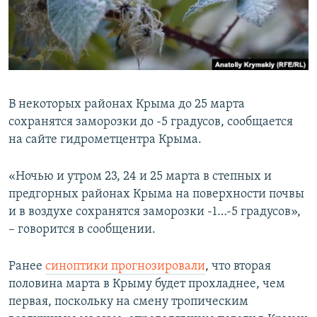
ПРИСОЕДИНЯЙТЕСЬ!
ПОБЕДИТЕЛЕЙ НЕ СУДЯТ?
КРЫМ.НЕПОКОРЕННЫЙ
ELIFBE
УКРАИНСКАЯ ПРОБЛЕМА КРЫМА
В некоторых районах Крыма до 25 марта
Все сайты RFE/RL
сохранятся заморозки до -5 градусов, сообщается
на сайте гидрометцентра Крыма.
«Ночью и утром 23, 24 и 25 марта в степных и
предгорных районах Крыма на поверхности почвы
и в воздухе сохранятся заморозки -1…-5 градусов»,
– говорится в сообщении.
Ранее
синоптики прогнозировали
, что вторая
половина марта в Крыму будет прохладнее, чем
первая, поскольку на смену тропическим