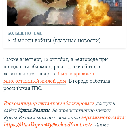
БОЛЬШЕ ПО ТЕМЕ:
8-й месяц войны (главные новости)
Также в четверг, 13 октября, в Белгороде при
попадании обломков ракеты или сбитого
летательного аппарата
был поврежден
многоэтажный жилой дом
. В городе работала
российская ПВО.
Роскомнадзор пытается заблокировать
доступ к
сайту
Крым.Реалии
.
Беспрепятственно читать
Крым.Реалии мож
но с помощью
зеркального сайта:
https://d1axlkqxm41y9z.cloudfront.net/
. ​
Также