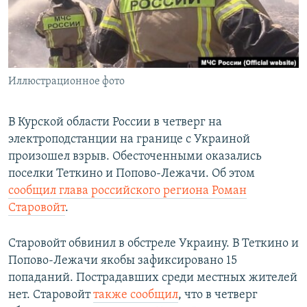
ПРИСОЕДИНЯЙТЕСЬ!
ПОБЕДИТЕЛЕЙ НЕ СУДЯТ?
КРЫМ.НЕПОКОРЕННЫЙ
ELIFBE
Иллюстрационное фото
УКРАИНСКАЯ ПРОБЛЕМА КРЫМА
Все сайты RFE/RL
В Курской области России в четверг на
электроподстанции на границе с Украиной
произошел взрыв. Обесточенными оказались
поселки Теткино и Попово-Лежачи. Об этом
сообщил глава российского региона Роман
Старовойт
.
Старовойт обвинил в обстреле Украину. В Теткино и
Попово-Лежачи якобы зафиксировано 15
попаданий. Пострадавших среди местных жителей
нет. Старовойт
также сообщил
, что в четверг