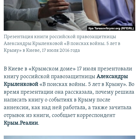
ПРИСОЕДИНЯЙТЕСЬ!
ПОБЕДИТЕЛЕЙ НЕ СУДЯТ?
КРЫМ.НЕПОКОРЕННЫЙ
ELIFBE
Презентация книги российской правозащитницы
УКРАИНСКАЯ ПРОБЛЕМА КРЫМА
Александры Крыленковой «В поисках войны. 5 лет в
Все сайты RFE/RL
Крыму» в Киеве, 17 июля 2016 года
В Киеве в «Крымском доме» 17 июля презентовали
книгу российской правозащитницы
Александры
Крыленковой
«В поисках войны. 5 лет в Крыму». Во
время презентации она рассказала, почему решила
написать книгу о событиях в Крыму после
аннексии, как над ней работала, а также зачитала
отрывок из книги, сообщает корреспондент
Крым.Реалии
.