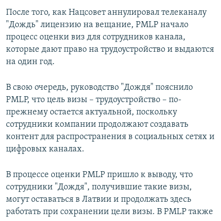
ПРИСОЕДИНЯЙТЕСЬ!
ПОБЕДИТЕЛЕЙ НЕ СУДЯТ?
После того, как Нацсовет аннулировал телеканалу
"Дождь" лицензию на вещание, PMLP начало
КРЫМ.НЕПОКОРЕННЫЙ
процесс оценки виз для сотрудников канала,
ELIFBE
которые дают право на трудоустройство и выдаются
на один год.
УКРАИНСКАЯ ПРОБЛЕМА КРЫМА
Все сайты RFE/RL
В свою очередь, руководство "Дождя" пояснило
PMLP, что цель визы – трудоустройство – по-
прежнему остается актуальной, поскольку
сотрудники компании продолжают создавать
контент для распространения в социальных сетях и
цифровых каналах.
В процессе оценки PMLP пришло к выводу, что
сотрудники "Дождя", получившие такие визы,
могут оставаться в Латвии и продолжать здесь
работать при сохранении цели визы. В PMLP также