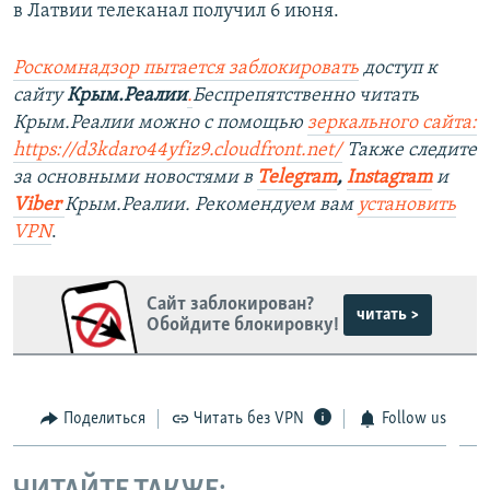
в Латвии телеканал получил 6 июня.
Роскомнадзор пытается заблокировать
доступ к
сайту
Крым.Реалии
.
Беспрепятственно читать
Крым.Реалии можно с помощью
зеркального сайта:
https://d3kdaro44yfiz9.cloudfront.net/
Также следите
за основными новостями в
Telegram
,
Instagram
и
Viber
Крым.Реалии. Рекомендуем вам
установить
VPN
.
Сайт заблокирован?
читать >
Обойдите блокировку!
Поделиться
Читать без VPN
Follow us