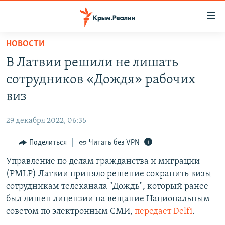
Доступность
ссылки
Вернуться
НОВОСТИ
к
НОВОСТИ
В Латвии решили не лишать
основному
СПЕЦПРОЕКТЫ
содержанию
сотрудников «Дождя» рабочих
ВОДА
Вернутся
ГРУЗ 200
виз
к
ИСТОРИЯ
КАРТА ВОЕННЫХ ОБЪЕКТОВ КРЫМА
главной
29 декабря 2022, 06:35
ЕЩЕ
11 ЛЕТ ОККУПАЦИИ КРЫМА. 11 ИСТОРИЙ СОПРОТИВЛЕНИЯ
навигации
Вернутся
Поделиться
Читать без VPN
РАДІО СВОБОДА
ИНТЕРАКТИВ
к
Управление по делам гражданства и миграции
КАК ОБОЙТИ БЛОКИРОВКУ
ИНФОГРАФИКА
поиску
(PMLP) Латвии приняло решение сохранить визы
ТЕЛЕПРОЕКТ КРЫМ.РЕАЛИИ
сотрудникам телеканала "Дождь", который ранее
Українською
был лишен лицензии на вещание Национальным
СОВЕТЫ ПРАВОЗАЩИТНИКОВ
Qırımtatar
советом по электронным СМИ,
передает Delfi
.
ПРОПАВШИЕ БЕЗ ВЕСТИ