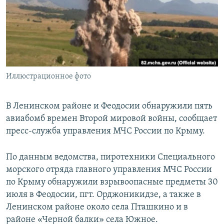
ПРИСОЕДИНЯЙТЕСЬ!
ПОБЕДИТЕЛЕЙ НЕ СУДЯТ?
КРЫМ.НЕПОКОРЕННЫЙ
ELIFBE
УКРАИНСКАЯ ПРОБЛЕМА КРЫМА
Все сайты RFE/RL
Иллюстрационное фото
В Ленинском районе и Феодосии обнаружили пять
авиабомб времен Второй мировой войны, сообщает
пресс-служба управления МЧС России по Крыму.
По данным ведомства, пиротехники Специального
морского отряда главного управления МЧС России
по Крыму обнаружили взрывоопасные предметы 30
июля в Феодосии, пгт. Орджоникидзе, а также в
Ленинском районе около села Пташкино и в
районе «Черной балки» села Южное.