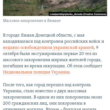
ПРИСОЕДИНЯЙТЕСЬ!
ПОБЕДИТЕЛЕЙ НЕ СУДЯТ?
КРЫМ.НЕПОКОРЕННЫЙ
Массовое захоронение в Лимане
ELIFBE
УКРАИНСКАЯ ПРОБЛЕМА КРЫМА
В городе Лиман Донецкой области, с мая
Все сайты RFE/RL
находившемся под контролем российских войск и
недавно освобожденном украинской армией
, 9
октября были эксгумированы первые 20 тел из
массового захоронения мирных жителей города,
погибших во время оккупации. Об этом сообщает
Национальная полиция Украины
.
После того, как город перешел под контроль
Украины, стало известно о двух массовых
захоронениях. В одном из них похоронены около
200 гражданских лиц, они похоронены в
одиночных могилах. Второе – братская могила