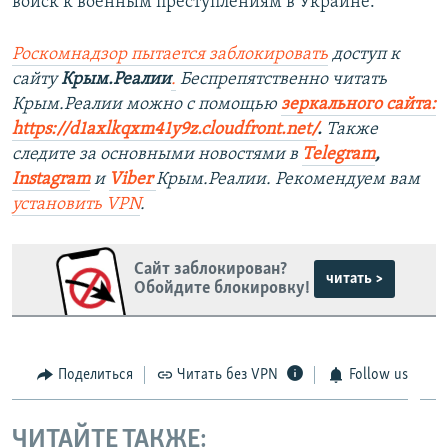
войск к военным преступлениям в Украине.
Роскомнадзор пытается заблокировать
доступ к
сайту
Крым.Реалии
.
Беспрепятственно читать
Крым.Реалии мож
но с помощью
зеркального сайта:
https://d1axlkqxm41y9z.cloudfront.net/
. ​
Также
следите за основными новостями в
Telegram
,
Instagra
m
и
Viber
Крым.Реалии. Рекомендуем вам
установить
VPN
.
Сайт заблокирован?
читать >
Обойдите блокировку!
Поделиться
Читать без VPN
Follow us
ЧИТАЙТЕ ТАКЖЕ: