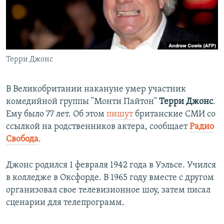
ПРИСОЕДИНЯЙТЕСЬ!
ПОБЕДИТЕЛЕЙ НЕ СУДЯТ?
КРЫМ.НЕПОКОРЕННЫЙ
ELIFBE
Терри Джонс
УКРАИНСКАЯ ПРОБЛЕМА КРЫМА
Все сайты RFE/RL
В Великобритании накануне умер участник
комедийной группы "Монти Пайтон"
Терри Джонс
.
Ему было 77 лет. Об этом
пишут
британские СМИ со
ссылкой на родственников актера, сообщает
Радио
Свобода
.
Джонс родился 1 февраля 1942 года в Уэльсе. Учился
в колледже в Оксфорде. В 1965 году вместе с другом
организовал свое телевизионное шоу, затем писал
сценарии для телепрограмм.