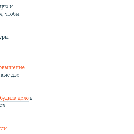
ную и
м, чтобы
туры
овышение
рвые две
збудила дело
в
ов
ыли