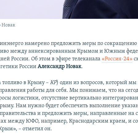
р Новак
инэнерго намерено предложить меры по сокращению 
пливо между аннексированным Крымом и Южным фед
дней России. Об этом в эфире телеканала
«Россия-24»
с
гетики России
Александр Новак
.
а топливо в Крыму –
КР
) один из вопросов, который мы
аправления работы для себя. Мы понимаем, что на сег
просы логистики, отсутствие вертикально интегрирова
рыму. Нам нужно будет обеспечить выполнение указа
 правительства и предложить меры, направленные на
нах между ЮФО, например, Краснодарским краем, и со
Крым», – отметил он.