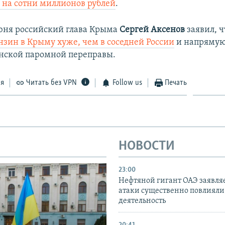
на сотни миллионов рублей
.
юня российский глава Крыма
Сергей Аксенов
заявил, 
нзин в Крыму хуже, чем в соседней России
и напрямую
нской паромной переправы.
ся
Читать без VPN
Follow us
Печать
НОВОСТИ
23:00
Нефтяной гигант ОАЭ заявляе
атаки существенно повлияли 
деятельность