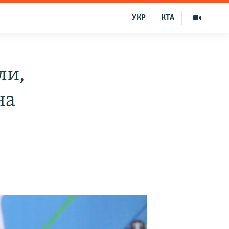
УКР
КТА
ли,
на