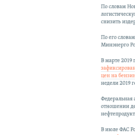
По словам Но
логистическу
снизить изде
По его слова
Минэнерго Ро
В марте 2019 
зафиксирова
цен на бензи
недели 2019 г
Федеральная 
отношении де
нефтепродукт
В июле ФАС Р