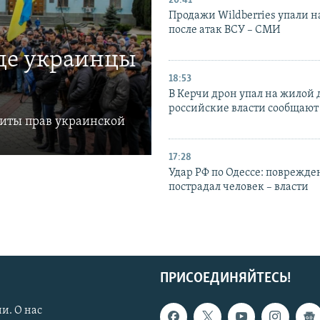
20:41
Продажи Wildberries упали н
после атак ВСУ – СМИ
где украинцы
18:53
В Керчи дрон упал на жилой 
российские власти сообщают
щиты прав украинской
17:28
Удар РФ по Одессе: поврежде
пострадал человек – власти
ПРИСОЕДИНЯЙТЕСЬ!
и. О нас