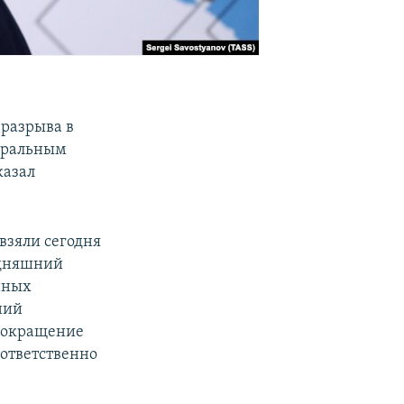
разрыва в
еральным
казал
 взяли сегодня
одняшний
нных
ний
 сокращение
ответственно