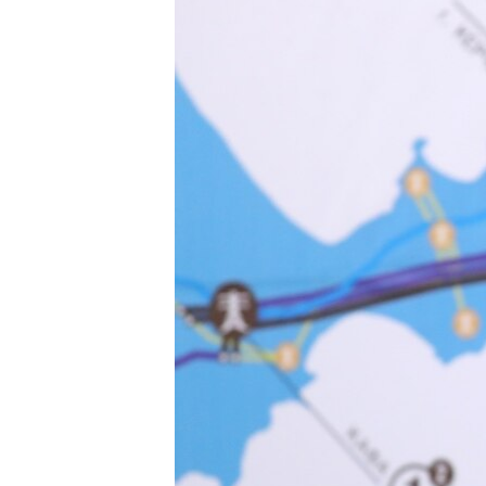
ПОБЕДИТЕЛЕЙ НЕ СУДЯТ?
КРЫМ.НЕПОКОРЕННЫЙ
ELIFBE
УКРАИНСКАЯ ПРОБЛЕМА КРЫМА