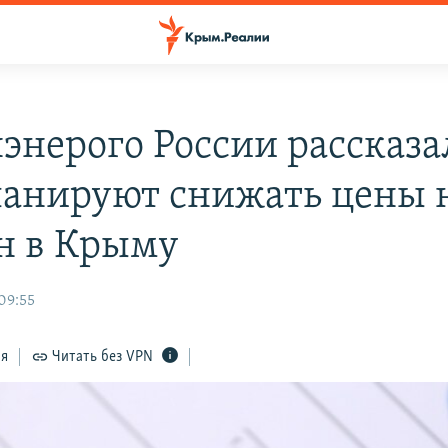
энерого России рассказа
ланируют снижать цены 
н в Крыму
09:55
ся
Читать без VPN