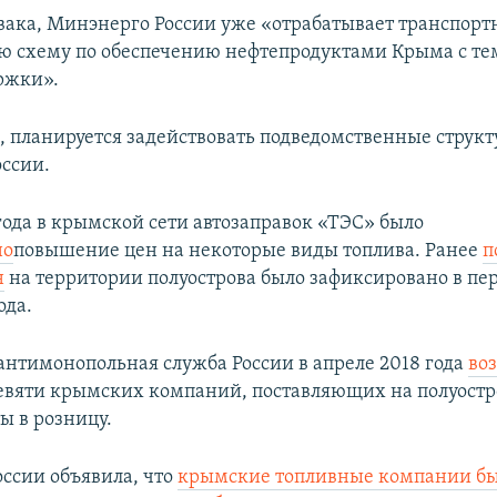
вака, Минэнерго России уже «отрабатывает транспорт
ю схему по обеспечению нефтепродуктами Крыма с те
ржки».
м, планируется задействовать подведомственные струк
ссии.
года в крымской сети автозаправок «ТЭС» было
но
повышение цен на некоторые виды топлива. Ранее
п
н
на территории полуострова было зафиксировано в пе
ода.
антимонопольная служба России в апреле 2018 года
во
вяти крымских компаний, поставляющих на полуостр
ы в розницу.
оссии объявила, что
крымские топливные компании б