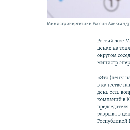
Министр энергетики России Александ
Российское М
ценах на то
округом сосе
министр энер
«Это (цены н
в качестве н
день есть во
компаний в К
председателя
разрыва в це
Республикой 