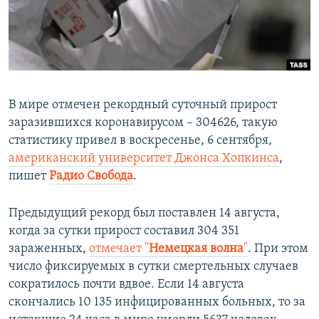
ПРИСОЕДИНЯЙТЕСЬ!
ПОБЕДИТЕЛЕЙ НЕ СУДЯТ?
КРЫМ.НЕПОКОРЕННЫЙ
ELIFBE
УКРАИНСКАЯ ПРОБЛЕМА КРЫМА
В мире отмечен рекордный суточный прирост
Все сайты RFE/RL
заразившихся коронавирусом – 304626, такую
статистику привел в воскресенье, 6 сентября,
американский университет Джонса Хопкинса
,
пишет
Радио Свобода
.​
Предыдущий рекорд был поставлен 14 августа,
когда за сутки прирост составил 304 351
зараженных,
отмечает "
Немецкая волна
"
. При этом
число фиксируемых в сутки смертельных случаев
сократилось почти вдвое. Если 14 августа
скончались 10 135 инфицированных больных, то за