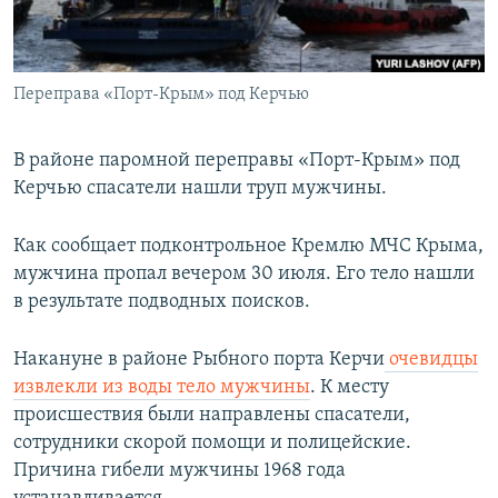
ПРИСОЕДИНЯЙТЕСЬ!
ПОБЕДИТЕЛЕЙ НЕ СУДЯТ?
КРЫМ.НЕПОКОРЕННЫЙ
Переправа «Порт-Крым» под Керчью
ELIFBE
УКРАИНСКАЯ ПРОБЛЕМА КРЫМА
В районе паромной переправы «Порт-Крым» под
Все сайты RFE/RL
Керчью спасатели нашли труп мужчины.
Как сообщает подконтрольное Кремлю МЧС Крыма,
мужчина пропал вечером 30 июля. Его тело нашли
в результате подводных поисков.
Накануне в районе Рыбного порта Керчи
очевидцы
извлекли из воды тело мужчины
. К месту
происшествия были направлены спасатели,
сотрудники скорой помощи и полицейские.
Причина гибели мужчины 1968 года