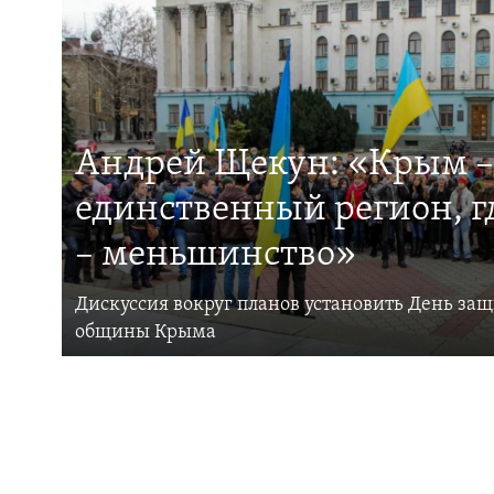
Андрей Щекун: «Крым –
единственный регион, 
– меньшинство»
Дискуссия вокруг планов установить День за
общины Крыма