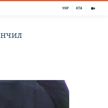
УКР
КТА
ончил