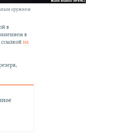
льным оружием
ой в
 ранением в
о ссылкой
на
резерв,
нное