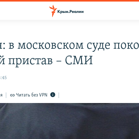
я: в московском суде пок
ой пристав – СМИ
3:45
ся
Читать без VPN