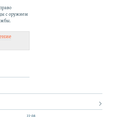
право
уды с оружием
ужбы.
ение
22:08