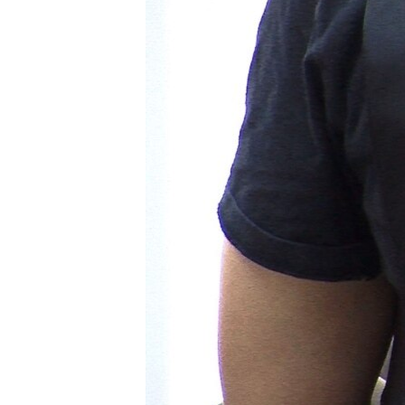
ПОБЕДИТЕЛЕЙ НЕ СУДЯТ?
КРЫМ.НЕПОКОРЕННЫЙ
ELIFBE
УКРАИНСКАЯ ПРОБЛЕМА КРЫМА