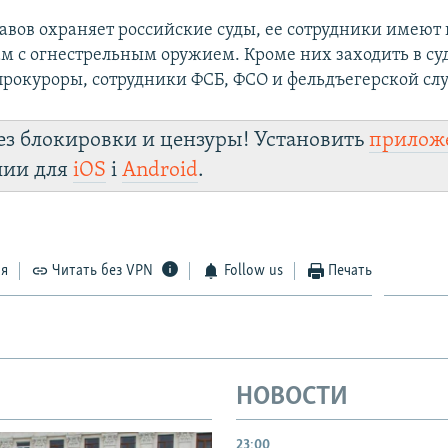
авов охраняет российские суды, ее сотрудники имеют 
ам с огнестрельным оружием. Кроме них заходить в с
 прокуроры, сотрудники ФСБ, ФСО и фельдъегерской сл
ез блокировки и цензуры! Установить
прилож
лии для
iOS
і
Android
.
ся
Читать без VPN
Follow us
Печать
НОВОСТИ
23:00