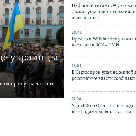
Нефтяной гигант ОАЭ заявляе
атаки существенно повлияли 
деятельность
20:41
Продажи Wildberries упали н
после атак ВСУ – СМИ
где украинцы
18:53
В Керчи дрон упал на жилой 
российские власти сообщают
щиты прав украинской
17:28
Удар РФ по Одессе: поврежде
пострадал человек – власти