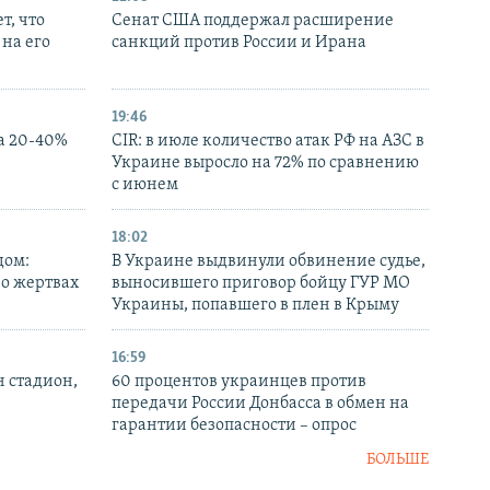
т, что
Сенат США поддержал расширение
на его
санкций против России и Ирана
19:46
а 20-40%
CIR: в июле количество атак РФ на АЗС в
Украине выросло на 72% по сравнению
с июнем
18:02
дом:
В Украине выдвинули обвинение судье,
 о жертвах
выносившего приговор бойцу ГУР МО
Украины, попавшего в плен в Крыму
16:59
н стадион,
60 процентов украинцев против
передачи России Донбасса в обмен на
гарантии безопасности – опрос
БОЛЬШЕ