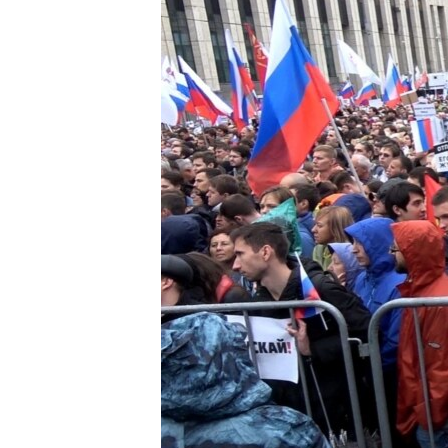
ПОБЕДИТЕЛЕЙ НЕ СУДЯТ?
КРЫМ.НЕПОКОРЕННЫЙ
ELIFBE
УКРАИНСКАЯ ПРОБЛЕМА КРЫМА