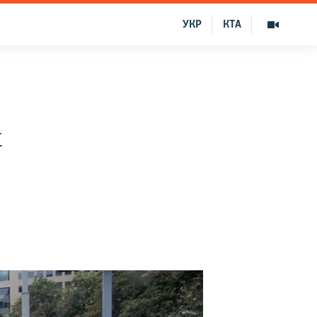
УКР
КТА
х