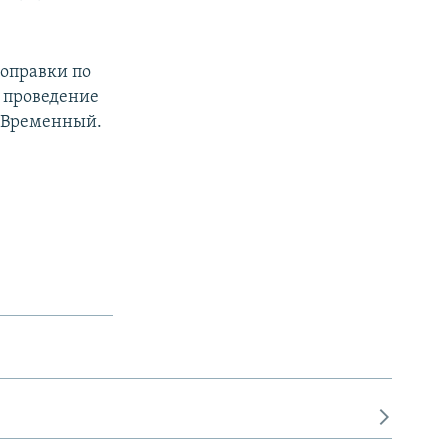
поправки по
а проведение
. Временный.