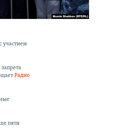
с участием
 запрета
общает
Радио
иные
ьше пяти