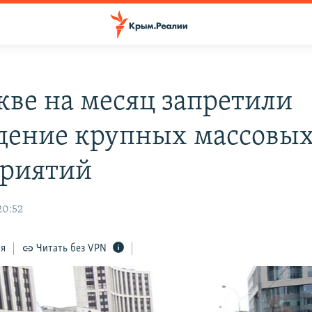
кве на месяц запретили
дение крупных массовы
риятий
20:52
ся
Читать без VPN