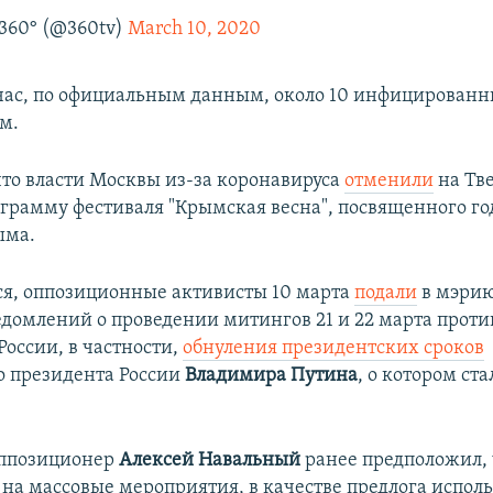
360° (@360tv)
March 10, 2020
час, по официальным данным, около 10 инфицирован
м.
что власти Москвы из-за коронавируса
отменили
на Тв
грамму фестиваля "Крымская весна", посвященного г
ыма.
ся, оппозиционные активисты 10 марта
подали
в мэри
едомлений о проведении митингов 21 и 22 марта проти
России, в частности,
обнуления президентских сроков
 президента России
Владимира Путина
, о котором ст
оппозиционер
Алексей Навальный
ранее предположил, 
 на массовые мероприятия, в качестве предлога испол