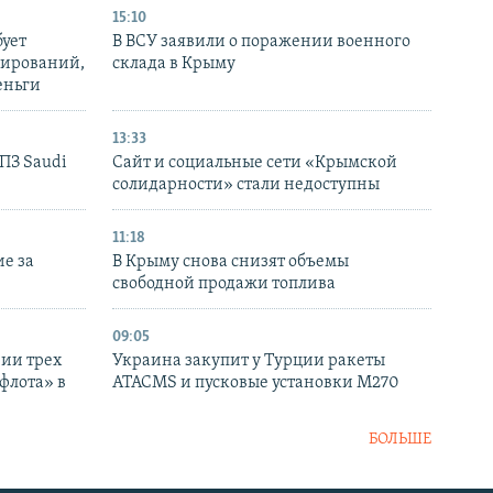
15:10
бует
В ВСУ заявили о поражении военного
нирований,
склада в Крыму
еньги
13:33
НПЗ Saudi
Сайт и социальные сети «Крымской
солидарности» стали недоступны
11:18
е за
В Крыму снова снизят объемы
свободной продажи топлива
09:05
нии трех
Украина закупит у Турции ракеты
флота» в
ATACMS и пусковые установки M270
БОЛЬШЕ