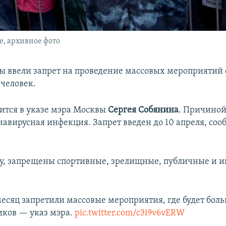
е, архивное фото
ы ввели запрет на проведение массовых мероприятий 
 человек.
рится в указе мэра Москвы
Сергея Собянина
. Причиной
навирусная инфекция. Запрет введен до 10 апреля, со
зу, запрещены спортивные, зрелищные, публичные и 
.
месяц запретили массовые мероприятия, где будет бол
иков — указ мэра.
pic.twitter.com/c3i9v6vERW