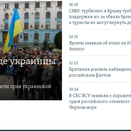
16:10
СМИ: турбизнес в Крыму тре
поддержки из-за обвала бро
а туристы не могут вернуть д
14:15
Хуситы заявили об атаке на 
Aramco
где украинцы
12:22
Британия усилила наблюдени
российским флотом
щиты прав украинской
10:14
В СБС ВСУ заявили о пораже
судов российского «теневого 
Черном море