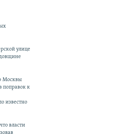
ных
ерской улице
одовщине
ю Москвы
в поправок к
ало известно
что власти
ьзовав