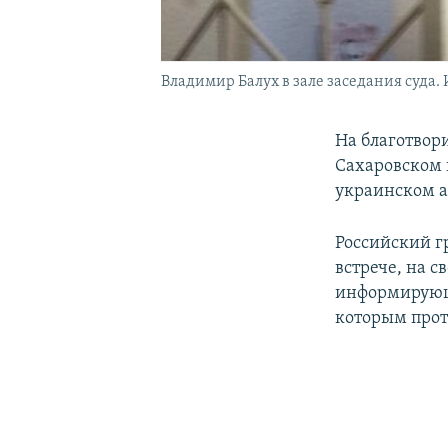
Владимир Балух в зале заседания суда. 
На благотвор
Сахаровском 
украинском 
Российский 
встрече, на с
информирующи
которым прот