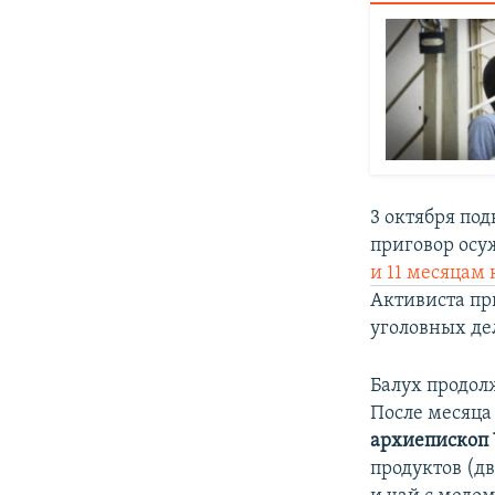
3 октября по
приговор осу
и 11 месяцам
Активиста пр
уголовных де
Балух продо
После месяца
архиепископ
продуктов (дв