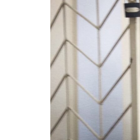
ПОБЕДИТЕЛЕЙ НЕ СУДЯТ?
КРЫМ.НЕПОКОРЕННЫЙ
ELIFBE
УКРАИНСКАЯ ПРОБЛЕМА КРЫМА