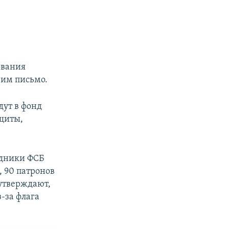
ования
 им письмо.
дут в фонд
щиты,
удники ФСБ
, 90 патронов
утверждают,
-за флага