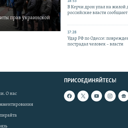
18:53
В Керчи дрон упал на жилой 
российские власти сообщают
щиты прав украинской
17:28
Удар РФ по Одессе: поврежде
пострадал человек – власти
ПРИСОЕДИНЯЙТЕСЬ!
и. О нас
омментирования
опирайта
вязь