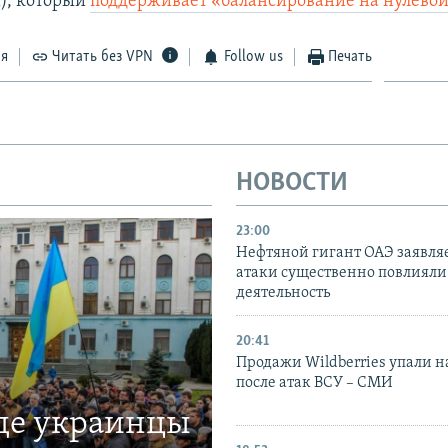
м), который
поддерживает «балансирование на нулевой
ся
Читать без VPN
Follow us
Печать
НОВОСТИ
23:00
Нефтяной гигант ОАЭ заявляе
атаки существенно повлияли 
деятельность
20:41
Продажи Wildberries упали н
после атак ВСУ – СМИ
где украинцы