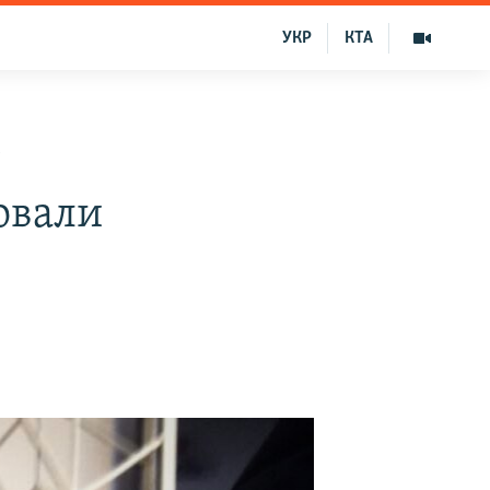
УКР
КТА
у
овали