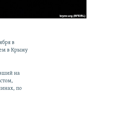
ября в
ем в Крыму
авший на
стом,
инах, по