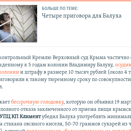
БОЛЬШЕ ПО ТЕМЕ:
Четыре приговора для Балуха
дконтрольный Кремлю Верховный суд Крыма частично
жденному к 5 годам колонии Владимиру Балуху,
осудив
 колонии
и штрафу в размере 10 тысяч рублей (около 4 
иговорили к такому тюремному сроку по совокупности
л.
лжает
бессрочную голодовку
, которую он объявил 19 март
 полного отказа заключенного от приема пищи крымс
 УПЦ КП Климент
убедил Балуха употреблять минимал
а стакана овсяного киселя, 50-70 граммов сухарей из 