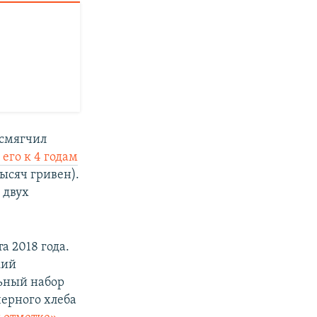
 смягчил
 его к 4 годам
тысяч гривен).
 двух
а 2018 года.
кий
ьный набор
черного хлеба