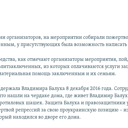
и организаторов, н​а мероприятии собирали пожертв
нным, у присутствующих была возможность написать
едства, как отмечают организаторы мероприятия, пой
литзаключенных, из которых оплачиваются услуги за
материальная помощь заключенным и их семьям.
адержала Владимира Балуха 8 декабря 2016 года. Сотр
что нашли на чердаке дома, где живет Владимир Балух
тротиловых шашек. Защита Балуха и правозащитники 
жертвой репрессий за свою проукраинскую позицию – из
орый находился во дворе его дома.