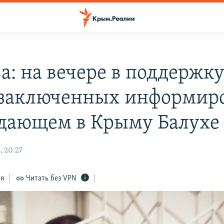
а: на вечере в поддержк
заключенных информир
одающем в Крыму Балухе
, 20:27
ся
Читать без VPN