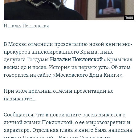
ПРИСОЕДИНЯЙТЕСЬ!
ПОБЕДИТЕЛЕЙ НЕ СУДЯТ?
КРЫМ.НЕПОКОРЕННЫЙ
Наталья Поклонская
ELIFBE
УКРАИНСКАЯ ПРОБЛЕМА КРЫМА
В Москве отменили презентацию новой книги экс-
Все сайты RFE/RL
прокурора аннексированного Крыма, ныне
депутата Госдумы
Натальи Поклонской
«Крымская
весна: до и после. История из первых уст». Об этом
говорится на сайте «Московского Дома Книги».
При этом причины отмены презентации не
называются.
Сообщается, что в новой книге рассказывается о
личной жизни Поклонской, о ее мировоззрении и
характере. Отдельная глава в книге была написана