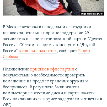
ПРИСОЕДИНЯЙТЕСЬ!
ПОБЕДИТЕЛЕЙ НЕ СУДЯТ?
КРЫМ.НЕПОКОРЕННЫЙ
ELIFBE
В Москве вечером в понедельник сотрудники
УКРАИНСКАЯ ПРОБЛЕМА КРЫМА
правоохранительных органов задержали 29
Все сайты RFE/RL
активистов незарегистрированной партии "Другая
Россия". Об этом говорится в аккаунтах "Другой
России"
в социальных сетях
, сообщает
Радио
Свобода.
Полицейские
пришли в офис партии
с
документами о необходимости проверить
помещение на предмет хранения оружия и
боеприпасов. В результате были изъяты
компьютерные жесткие диски и карты памяти.
Всех находившихся в офисе задержали и отвезли в
ОВД.