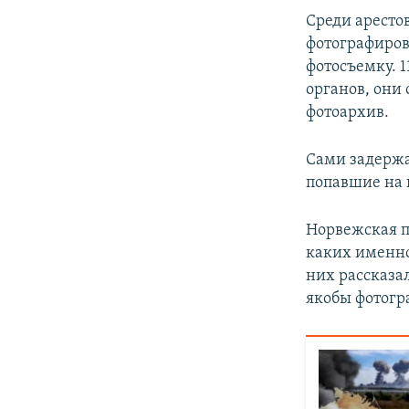
ПОБЕДИТЕЛЕЙ НЕ СУДЯТ?
Среди аресто
КРЫМ.НЕПОКОРЕННЫЙ
фотографиров
фотосъемку. 
ELIFBE
органов, они
УКРАИНСКАЯ ПРОБЛЕМА КРЫМА
фотоархив.
Сами задержа
попавшие на 
Норвежская п
каких именно
них рассказал
якобы фотогр