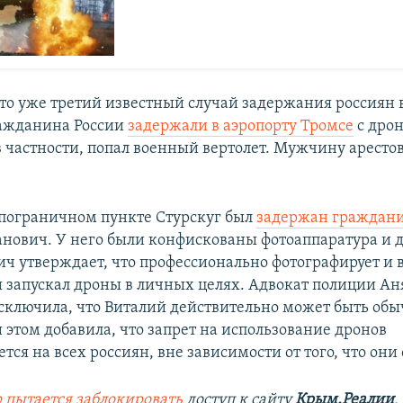
 это уже третий известный случай задержания россиян 
ражданина России
задержали в аэропорту Тромсе
с дрон
в частности, попал военный вертолет. Мужчину арестов
а пограничном пункте Стурскуг был
задержан граждан
анович. У него были конфискованы фотоаппаратура и д
ич утверждает, что профессионально фотографирует и 
и запускал дроны в личных целях. Адвокат полиции А
сключила, что Виталий действительно может быть об
 этом добавила, что запрет на использование дронов
тся на всех россиян, вне зависимости от того, что они
 пытается заблокировать
доступ к сайту
Крым.Реалии
.