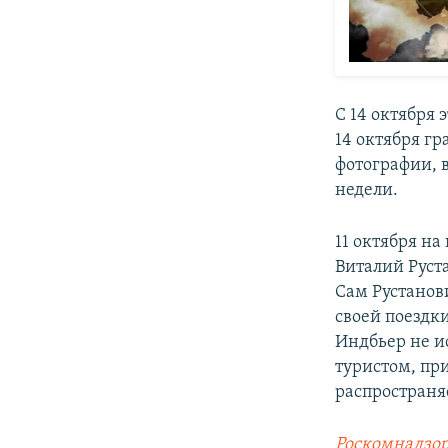
С 14 октября
14 октября г
фотографии, 
недели.
11 октября н
Виталий Руст
Сам Рустанов
своей поездк
Индбьер не и
туристом, при
распространяе
Роскомнадзор