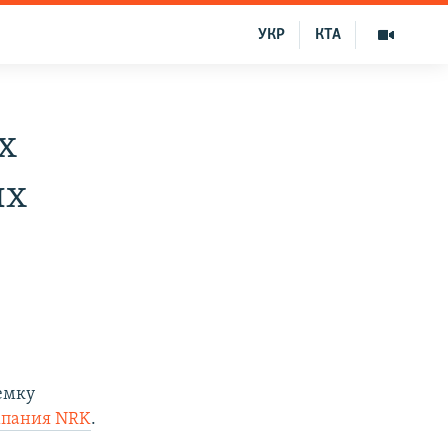
УКР
КТА
х
ых
ъемку
мпания NRK
.