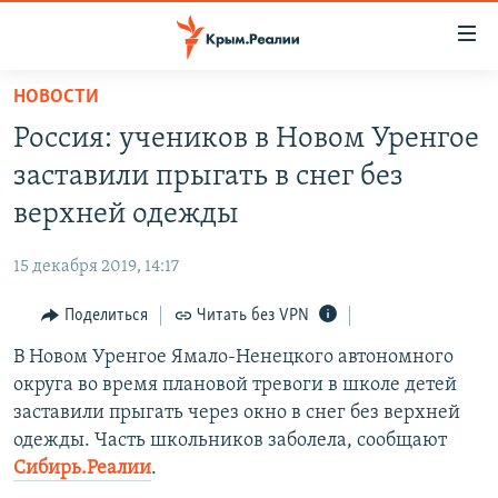
Доступность
ссылки
Вернуться
НОВОСТИ
к
НОВОСТИ
Россия: учеников в Новом Уренгое
основному
СПЕЦПРОЕКТЫ
содержанию
заставили прыгать в снег без
ВОДА
Вернутся
ГРУЗ 200
верхней одежды
к
ИСТОРИЯ
КАРТА ВОЕННЫХ ОБЪЕКТОВ КРЫМА
главной
15 декабря 2019, 14:17
ЕЩЕ
11 ЛЕТ ОККУПАЦИИ КРЫМА. 11 ИСТОРИЙ СОПРОТИВЛЕНИЯ
навигации
Вернутся
Поделиться
Читать без VPN
РАДІО СВОБОДА
ИНТЕРАКТИВ
к
В Новом Уренгое Ямало-Ненецкого автономного
КАК ОБОЙТИ БЛОКИРОВКУ
ИНФОГРАФИКА
поиску
округа во время плановой тревоги в школе детей
ТЕЛЕПРОЕКТ КРЫМ.РЕАЛИИ
заставили прыгать через окно в снег без верхней
Українською
одежды. Часть школьников заболела, сообщают
СОВЕТЫ ПРАВОЗАЩИТНИКОВ
Qırımtatar
Сибирь.Реалии
.
ПРОПАВШИЕ БЕЗ ВЕСТИ