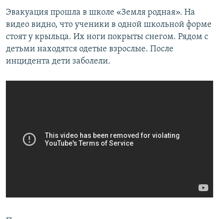
ПРИСОЕДИНЯЙТЕСЬ!
ПОБЕДИТЕЛЕЙ НЕ СУДЯТ?
Эвакуация прошла в школе «Земля родная». На
видео видно, что ученики в одной школьной форме
КРЫМ.НЕПОКОРЕННЫЙ
стоят у крыльца. Их ноги покрыты снегом. Рядом с
ELIFBE
детьми находятся одетые взрослые. После
инцидента дети заболели.
УКРАИНСКАЯ ПРОБЛЕМА КРЫМА
Все сайты RFE/RL