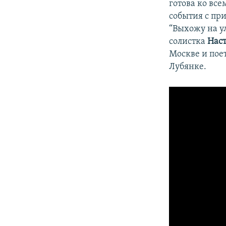
готова ко все
события с пр
“Выхожу на ул
солистка
Наст
Москве и поет
Лубянке.