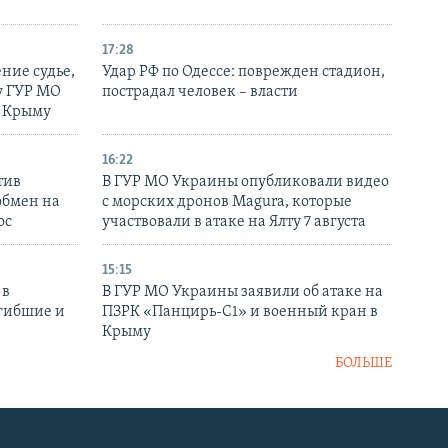
17:28
ние судье,
Удар РФ по Одессе: поврежден стадион,
у ГУР МО
пострадал человек – власти
в Крыму
16:22
тив
В ГУР МО Украины опубликовали видео
обмен на
с морских дронов Magura, которые
ос
участвовали в атаке на Ялту 7 августа
15:15
 в
В ГУР МО Украины заявили об атаке на
огибшие и
ПЗРК «Панцирь-С1» и военный кран в
Крыму
БОЛЬШЕ