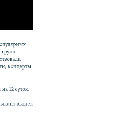
популярных
, групп
аствовали
ти, концерты
на 12 суток.
узыкант вышел