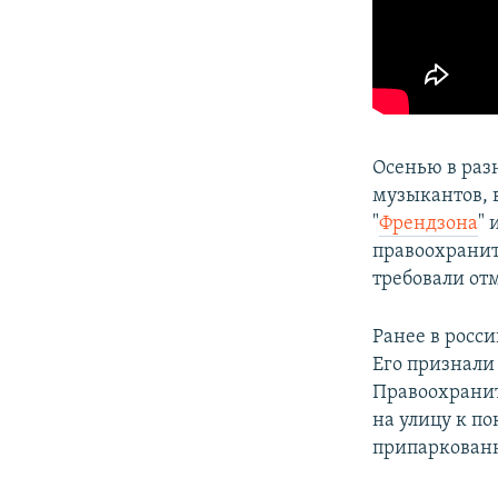
Осенью в раз
музыкантов, 
"
Френдзона
" 
правоохранит
требовали от
Ранее в росс
Его признали
Правоохранит
на улицу к п
припаркованн