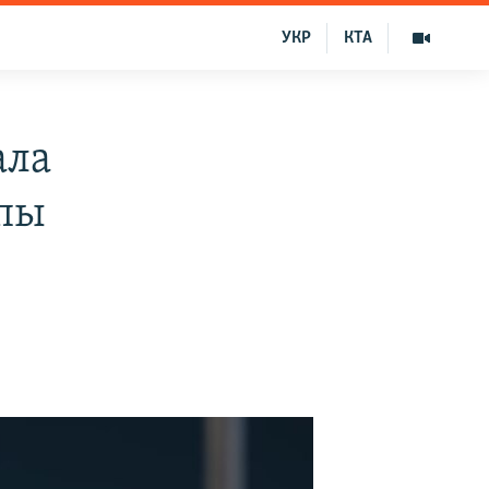
УКР
КТА
ала
ппы