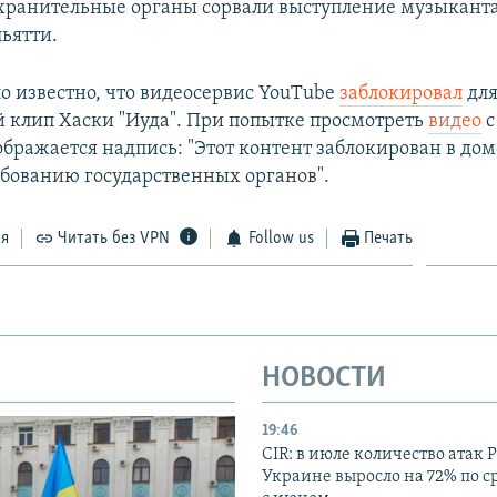
хранительные органы сорвали выступление музыканта 
ьятти.
ло известно, что видеосервис YouTube
заблокировал
для
й клип Хаски "Иуда". При попытке просмотреть
видео
с
тображается надпись: "Этот контент заблокирован в до
ебованию государственных органов".
ся
Читать без VPN
Follow us
Печать
НОВОСТИ
19:46
CIR: в июле количество атак 
Украине выросло на 72% по 