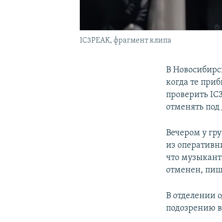
IC3PEAK, фрагмент клипа
В Новосибирс
когда те приб
проверить IC
отменять под
Вечером у гру
из оперативн
что музыкант
отменен, пи
В отделении 
подозрению в