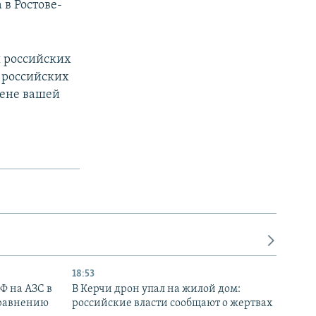
в Ростове-
 российских
 российских
мене вашей
18:53
РФ на АЗС в
В Керчи дрон упал на жилой дом:
сравнению
российские власти сообщают о жертвах