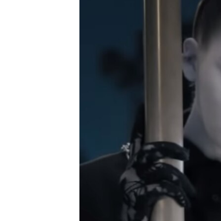
ПОБЕДИТЕЛЕЙ НЕ СУДЯТ?
КРЫМ.НЕПОКОРЕННЫЙ
ELIFBE
УКРАИНСКАЯ ПРОБЛЕМА КРЫМА