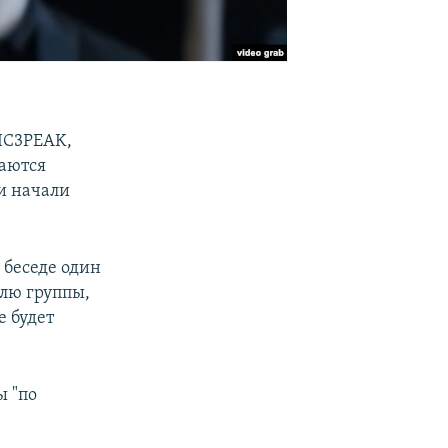
IC3PEAK,
раются
и начали
 беседе один
лю группы,
е будет
ы "по