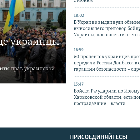
с июнем
18:02
В Украине выдвинули обвине
выносившего приговор бойц
Украины, попавшего в плен 
где украинцы
16:59
60 процентов украинцев про
передачи России Донбасса в 
щиты прав украинской
гарантии безопасности – опр
15:47
Войска РФ ударили по Изюму
Харьковской области, есть п
пострадавшие – власти
ПРИСОЕДИНЯЙТЕСЬ!