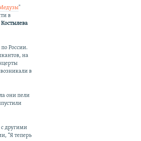
Медузы
"
ти в
 Костылева
 по России.
ыкантов, на
онцерты
 возникали в
ла они пели
ыпустили
 с другими
и, “Я теперь