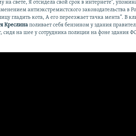
му на свете, Я отсидела свой срок в интернете”, упом
именением антиэкстремистского законодательства в Ро
ицу гладить кота, А его переезжает тачка мента”. В к
я Креслина
поливает себя бензином у здания правител
, сидя на шее у сотрудника полиции на фоне здания Ф