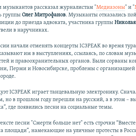
 музыкантов рассказал журналистам "
Медиазоны
" и "
ь группы
Олег Митрофанов
.​ Музыканты отказались пой
лиции до приезда адвоката, участника группы
Николая
увели в наручниках.
ссии начали отменять концерты IC3PEAK во время тура
азывают им в выступлениях, ссылаясь, по словам муз
стей и правоохранительных органов. Были сорваны к
ани, Перми и Новосибирске, проблемы с организацией
ороде.
уэт IC3PEAK играет танцевальную электронику. Снача
, но в прошлом году перешли на русский, а в этом – в
а”, где появились песни на социальные темы.
ексте песни "Смерти больше нет" есть строчки “Вместе
 на площади”, намекающие на уличные протесты в Росси