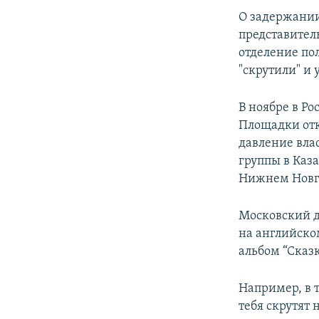
О задержании
представител
отделение по
"скрутили" и 
В ноябре в Ро
Площадки отк
давление вла
группы в Каз
Нижнем Новг
Московский д
на английском
альбом “Сказк
Например, в т
тебя скрутят