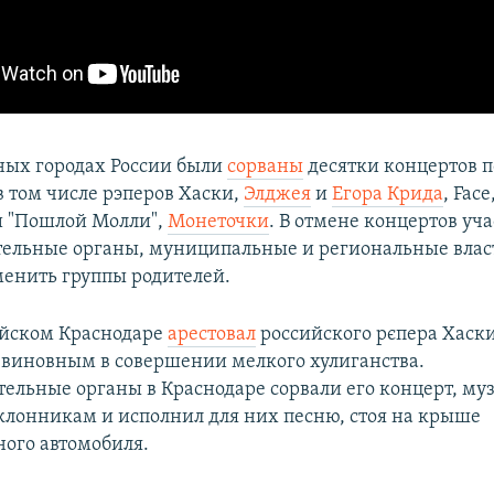
ных городах России были
сорваны
десятки концертов 
в том числе рэперов Хаски,
Элджея
и
Егора Крида
, Face
и "Пошлой Молли",
Монеточки
. В отмене концертов уч
ельные органы, муниципальные и региональные влас
менить группы родителей.
ийском Краснодаре
арестовал
российского рєпера Хаски 
 виновным в совершении мелкого хулиганства.
ельные органы в Краснодаре сорвали его концерт, м
оклонникам и исполнил для них песню, стоя на крыше
ого автомобиля.