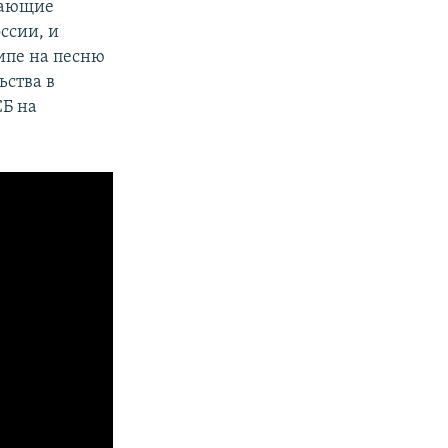
инающие
ссии, и
липе на песню
ьства в
СБ на