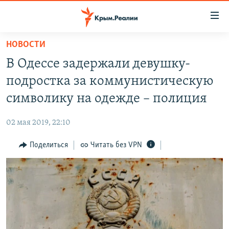
Доступность
ссылки
Вернуться
НОВОСТИ
к
НОВОСТИ
В Одессе задержали девушку-
основному
СПЕЦПРОЕКТЫ
содержанию
подростка за коммунистическую
ВОДА
Вернутся
ГРУЗ 200
символику на одежде – полиция
к
ИСТОРИЯ
КАРТА ВОЕННЫХ ОБЪЕКТОВ КРЫМА
главной
02 мая 2019, 22:10
ЕЩЕ
11 ЛЕТ ОККУПАЦИИ КРЫМА. 11 ИСТОРИЙ СОПРОТИВЛЕНИЯ
навигации
Вернутся
Поделиться
Читать без VPN
РАДІО СВОБОДА
ИНТЕРАКТИВ
к
КАК ОБОЙТИ БЛОКИРОВКУ
ИНФОГРАФИКА
поиску
ТЕЛЕПРОЕКТ КРЫМ.РЕАЛИИ
Українською
СОВЕТЫ ПРАВОЗАЩИТНИКОВ
Qırımtatar
ПРОПАВШИЕ БЕЗ ВЕСТИ