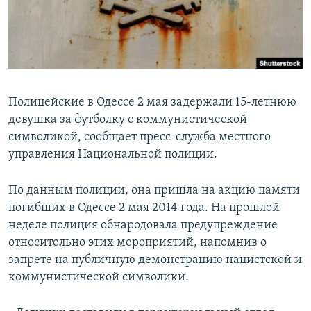
ПРИСОЕДИНЯЙТЕСЬ!
ПОБЕДИТЕЛЕЙ НЕ СУДЯТ?
КРЫМ.НЕПОКОРЕННЫЙ
ELIFBE
УКРАИНСКАЯ ПРОБЛЕМА КРЫМА
Полицейские в Одессе 2 мая задержали 15-летнюю
Все сайты RFE/RL
девушка за футболку с коммунистической
символикой, сообщает пресс-служба местного
управления Национальной полиции.
По данным полиции, она пришла на акцию памяти
погибших в Одессе 2 мая 2014 года. На прошлой
неделе полиция обнародовала предупреждение
относительно этих мероприятий, напомнив о
запрете на публичную демонстрацию нацистской и
коммунистической символики.