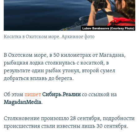
ПРИСОЕДИНЯЙТЕСЬ!
ПОБЕДИТЕЛЕЙ НЕ СУДЯТ?
КРЫМ.НЕПОКОРЕННЫЙ
ELIFBE
Косатка в Охотском море. Архивное фото
УКРАИНСКАЯ ПРОБЛЕМА КРЫМА
Все сайты RFE/RL
В Охотском море, в 50 километрах от Магадана,
рыбацкая лодка столкнулась с косаткой, в
результате один рыбак утонул, второй сумел
добраться вплавь до берега.
Об этом
пишет
Сибирь.Реалии
со ссылкой на
MagadanMedia
.
Столкновение произошло 28 сентября, подробности
происшествия стали известны лишь 30 сентября.