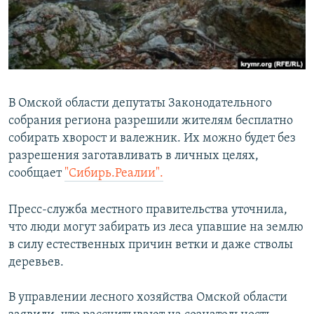
ПРИСОЕДИНЯЙТЕСЬ!
ПОБЕДИТЕЛЕЙ НЕ СУДЯТ?
КРЫМ.НЕПОКОРЕННЫЙ
ELIFBE
УКРАИНСКАЯ ПРОБЛЕМА КРЫМА
В Омской области депутаты Законодательного
Все сайты RFE/RL
собрания региона разрешили жителям бесплатно
собирать хворост и валежник. Их можно будет без
разрешения заготавливать в личных целях,
сообщает
"Сибирь.Реалии".
Пресс-служба местного правительства уточнила,
что люди могут забирать из леса упавшие на землю
в силу естественных причин ветки и даже стволы
деревьев.
В управлении лесного хозяйства Омской области