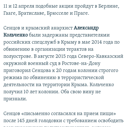
д
д
11 и 12 апреля подобные акции пройдут в Берлине,
ы
у
Гааге, Братиславе, Брюсселе и Праге.
д
ю
у
щ
Сенцов и крымский анархист
Александр
щ
и
Кольченко
были задержаны представителями
и
й
российских спецслужб в Крыму в мае 2014 года по
й
с
обвинению в организации терактов на
с
л
полуострове. В августе 2015 года Северо-Кавказский
л
а
окружной военный суд в Ростове-на-Дону
а
й
приговорил Сенцова к 20 годам колонии строгого
й
д
режима по обвинению в террористической
д
деятельности на территории Крыма. Кольченко
получил 10 лет колонии. Оба свою вину не
признали.
Сенцов «письменно согласился на прием пищи»
после 145 дней голодовки с требованием освободить