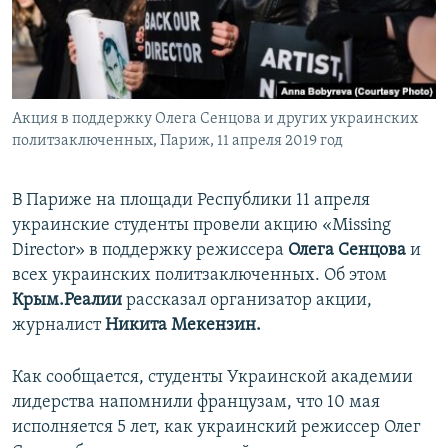
ПРИСОЕДИНЯЙТЕСЬ!
ПОБЕДИТЕЛЕЙ НЕ СУДЯТ?
КРЫМ.НЕПОКОРЕННЫЙ
ELIFBE
Акция в поддержку Олега Сенцова и других украинских
УКРАИНСКАЯ ПРОБЛЕМА КРЫМА
политзаключенных, Париж, 11 апреля 2019 год
Все сайты RFE/RL
В Париже на площади Республики 11 апреля
украинские студенты провели акцию «Missing
Director» в поддержку режиссера
Олега Сенцова
и
всех украинских политзаключенных. Об этом
Крым.Реалии
рассказал организатор акции,
журналист
Никита Мекензин.
Как сообщается, студенты Украинской академии
лидерства напомнили французам, что 10 мая
исполняется 5 лет, как украинский режиссер Олег