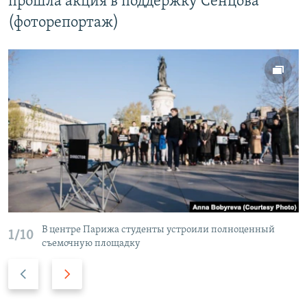
прошла акция в поддержку Сенцова
(фоторепортаж)
В центре Парижа студенты устроили полноценный
1/10
съемочную площадку
П
С
р
л
е
е