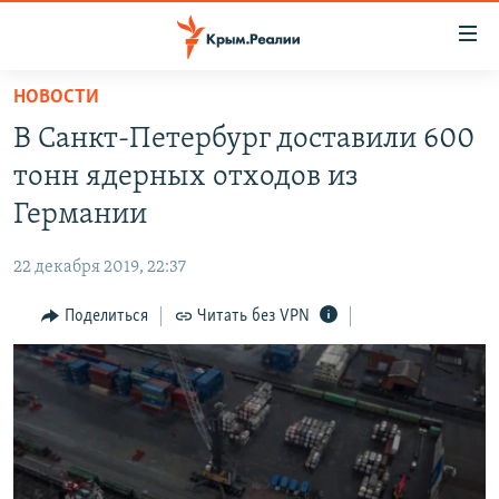
Доступность
ссылки
Вернуться
НОВОСТИ
к
НОВОСТИ
В Санкт-Петербург доставили 600
основному
СПЕЦПРОЕКТЫ
содержанию
тонн ядерных отходов из
ВОДА
Вернутся
ГРУЗ 200
Германии
к
ИСТОРИЯ
КАРТА ВОЕННЫХ ОБЪЕКТОВ КРЫМА
главной
22 декабря 2019, 22:37
ЕЩЕ
11 ЛЕТ ОККУПАЦИИ КРЫМА. 11 ИСТОРИЙ СОПРОТИВЛЕНИЯ
навигации
Вернутся
Поделиться
Читать без VPN
РАДІО СВОБОДА
ИНТЕРАКТИВ
к
КАК ОБОЙТИ БЛОКИРОВКУ
ИНФОГРАФИКА
поиску
ТЕЛЕПРОЕКТ КРЫМ.РЕАЛИИ
Українською
СОВЕТЫ ПРАВОЗАЩИТНИКОВ
Qırımtatar
ПРОПАВШИЕ БЕЗ ВЕСТИ