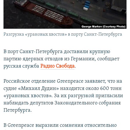
ПРИСОЕДИНЯЙТЕСЬ!
ПОБЕДИТЕЛЕЙ НЕ СУДЯТ?
КРЫМ.НЕПОКОРЕННЫЙ
ELIFBE
Разгрузка «урановых хвостов» в порту Санкт-Петербурга
УКРАИНСКАЯ ПРОБЛЕМА КРЫМА
Все сайты RFE/RL
В порт Санкт-Петербурга доставили крупную
партию ядерных отходов из Германии, сообщает
русская служба
Радио Свобода
.
Российское отделение Greenpeace заявляет, что на
судне «Михаил Дудин» находится около 600 тонн
«урановых хвостов». За их разгрузкой пригласили
наблюдать депутатов Законодательного собрания
Петербурга.
В Greenpeace выразили сомнения относительно