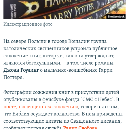
ПРИСОЕДИНЯЙТЕСЬ!
ПОБЕДИТЕЛЕЙ НЕ СУДЯТ?
КРЫМ.НЕПОКОРЕННЫЙ
Иллюстрационное фото
ELIFBE
УКРАИНСКАЯ ПРОБЛЕМА КРЫМА
На севере Польши в городе Кошалин группа
Все сайты RFE/RL
католических священников устроила публичное
сожжение книг, которые, как они утверждают,
являются богохульными, – в том числе романы
Джоан Роулинг
о мальчике-волшебнике Гарри
Поттере.
Фотографии сожжения книг в присутствии детей
опубликованы в фейсбуке фонда "СМС с Небес". В
посте, посвященном сожжению
, говорится о том,
что Библия осуждает колдовство.​ В нем приведены
соответствующие цитаты из Священного писания,
сообщает русская служба
Радио Свобода
.